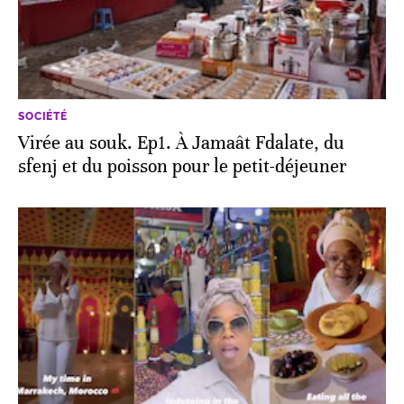
SOCIÉTÉ
Virée au souk. Ep1. À Jamaât Fdalate, du
sfenj et du poisson pour le petit-déjeuner