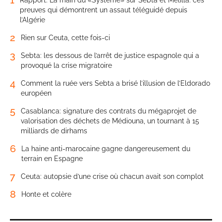
preuves qui démontrent un assaut téléguidé depuis
l’Algérie
2
Rien sur Ceuta, cette fois-ci
3
Sebta: les dessous de l’arrêt de justice espagnole qui a
provoqué la crise migratoire
4
Comment la ruée vers Sebta a brisé l’illusion de l’Eldorado
européen
5
Casablanca: signature des contrats du mégaprojet de
valorisation des déchets de Médiouna, un tournant à 15
milliards de dirhams
6
La haine anti-marocaine gagne dangereusement du
terrain en Espagne
7
Ceuta: autopsie d’une crise où chacun avait son complot
8
Honte et colère