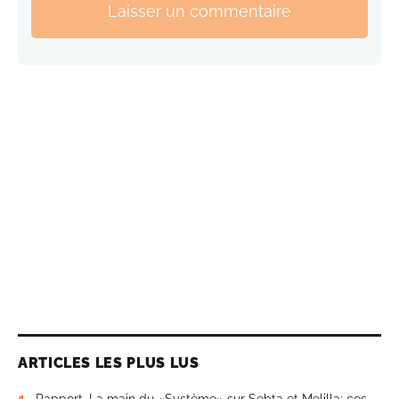
Laisser un commentaire
ARTICLES LES PLUS LUS
1
Rapport. La main du «Système» sur Sebta et Melilla: ces