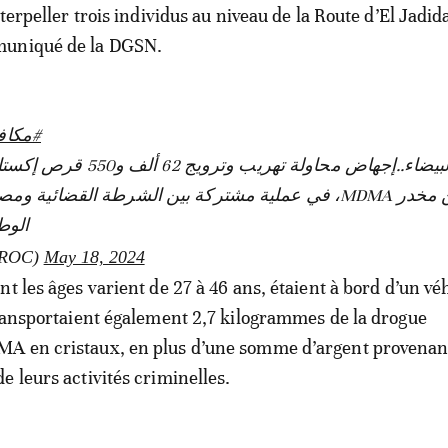
nterpeller trois individus au niveau de la Route d’El Jadid
muniqué de la DGSN.
مكافح
في عملية مشتركة بين الشرطة القضائية ومصالح المديرية
الو.
ROC)
May 18, 2024
t les âges varient de 27 à 46 ans, étaient à bord d’un vé
transportaient également 2,7 kilogrammes de la drogue
A en cristaux, en plus d’une somme d’argent provenan
e leurs activités criminelles.