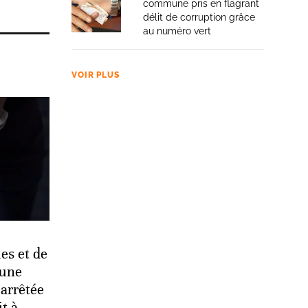
commune pris en flagrant
délit de corruption grâce
au numéro vert
VOIR PLUS
es et de
 une
arrêtée
it à