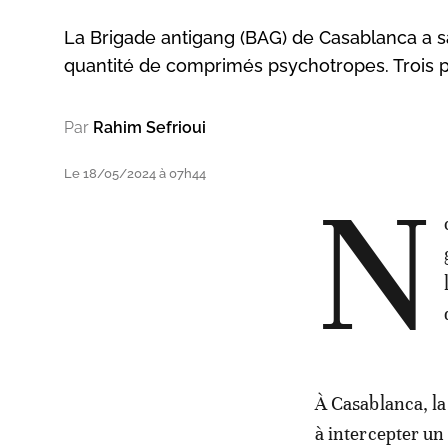
La Brigade antigang (BAG) de Casablanca a sa
quantité de comprimés psychotropes. Trois pe
Par
Rahim Sefrioui
Le 18/05/2024 à 07h44
N
À Casablanca, la 
à intercepter u