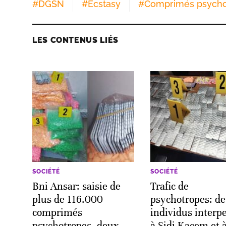
#
DGSN
#
Ecstasy
#
Comprimés psycho
LES CONTENUS LIÉS
SOCIÉTÉ
SOCIÉTÉ
Bni Ansar: saisie de
Trafic de
plus de 116.000
psychotropes: d
comprimés
individus interpe
psychotropes, deux
à Sidi Kacem et à