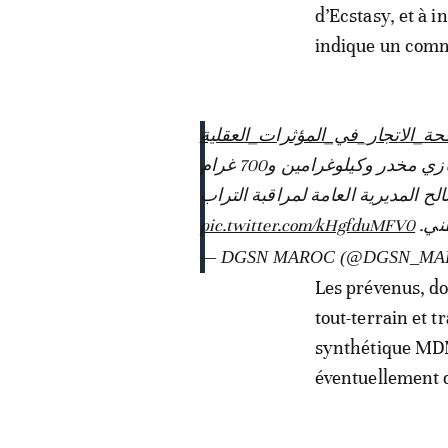
d’Ecstasy, et à i
indique un com
#ة_الاتجار_في_المؤثرات_العقلية
الدار البيضاء..إجهاض محاولة تهريب وترويج 62 ألف و550 قرص إكستازي مخدر وكيلوغرامين و700 غرام
من مخدر MDMA،  العامة لمراقبة التراب
pic.twitter.com/kHgfduMFV0
طني
— DGSN MAROC (@DGSN_MA
Les prévenus, don
tout-terrain et 
synthétique MDM
éventuellement d