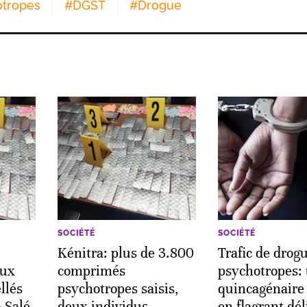
tropes
#
DGST
#
Drogue
SOCIÉTÉ
SOCIÉTÉ
Kénitra: plus de 3.800
Trafic de drogu
eux
comprimés
psychotropes:
llés
psychotropes saisis,
quincagénaire 
 Salé
deux individus
en flagrant dél