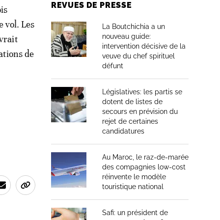
REVUES DE PRESSE
ois
e vol. Les
La Boutchichia a un
nouveau guide:
vrait
intervention décisive de la
ations de
veuve du chef spirituel
défunt
Législatives: les partis se
dotent de listes de
secours en prévision du
rejet de certaines
candidatures
Au Maroc, le raz-de-marée
des compagnies low-cost
réinvente le modèle
touristique national
Safi: un président de