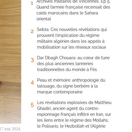
Archives militaires de Vincennes. Ep 5.
1
Quand l’armée française recensait des
caïds marocains dans le Sahara
oriental
Sebta. Ces nouvelles révélations qui
2
prouvent l’implication du régime
militaire algérien dans les appels à
mobilisation sur les réseaux sociaux
Dar Dbagh Chouara: au cœur de l’une
3
des plus anciennes tanneries
traditionnelles du monde à Fès
Peau et mémoire: anthropologie du
4
tatouage, du signe berbère à la
marque contemporaine
Les révélations explosives de Matthieu
5
Ghadiri, ancien agent du contre-
espionnage français infiltré en Iran, sur
les liens entre le régime des Mollahs,
le Polisario, le Hezbollah et l’Algérie
 17 mai 2024.