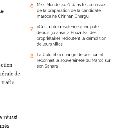
Miss Monde 2026: dans les coulisses
6
te
de la préparation de la candidate
marocaine Chirihan Chergui
«C’est notre résidence principale
7
depuis 30 ans»: à Bouznika, des
propriétaires redoutent la démolition
de leurs villas
La Colombie change de position et
8
reconnaît la souveraineté du Maroc sur
ection
son Sahara
nérale de
 trafic
a réussi
imés