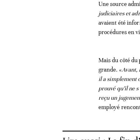
Une source admin
judiciaires et ad
avaient été inf
procédures en v
Mais du côté du 
grande. «
Avant, 
il a simplement c
prouvé qu’il ne s
reçu un jugement
employé rencont