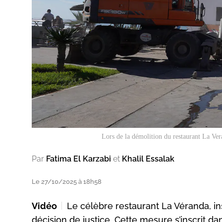
Lors de la démolition du restaurant
La Ver
Par
Fatima El Karzabi
et
Khalil Essalak
Le 27/10/2025 à 18h58
Vidéo
Le célèbre restaurant La Véranda, ins
décision de justice. Cette mesure s’inscrit