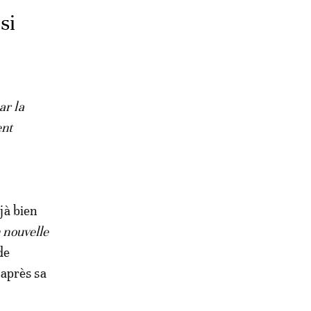
si
ar la
ent
éjà bien
 nouvelle
de
 après sa