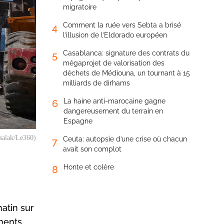
migratoire
Comment la ruée vers Sebta a brisé
4
l’illusion de l’Eldorado européen
Casablanca: signature des contrats du
5
mégaprojet de valorisation des
déchets de Médiouna, un tournant à 15
milliards de dirhams
La haine anti-marocaine gagne
6
dangereusement du terrain en
Espagne
ssalak/Le360)
Ceuta: autopsie d’une crise où chacun
7
avait son complot
Honte et colère
8
matin sur
ements