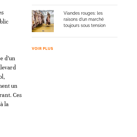
es
Viandes rouges: les
raisons d’un marché
blic
toujours sous tension
VOIR PLUS
ce d’un
ulevard
l,
ment un
urant. Ces
à la