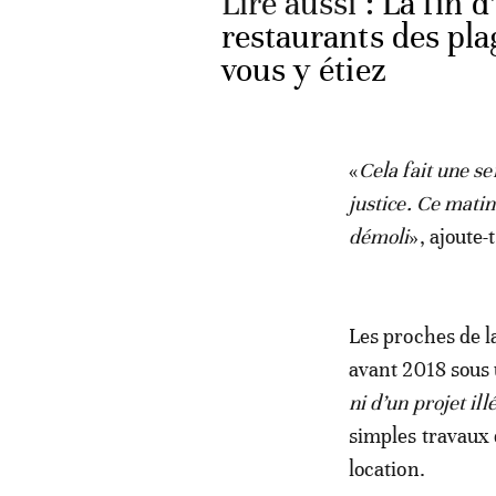
Lire aussi :
La fin d
restaurants des pl
vous y étiez
«
Cela fait une s
justice. Ce mati
démoli
», ajoute-
Les proches de la
avant 2018 sous u
ni d’un projet ill
simples travaux 
location.