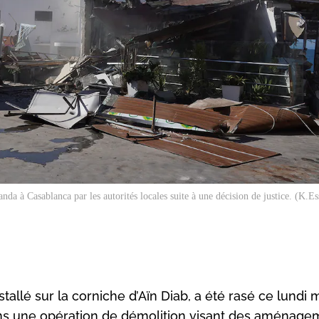
anda
à Casablanca par les autorités locales suite à une décision de justice. (K.E
tallé sur la corniche d’Aïn Diab, a été rasé ce lundi 
 dans une opération de démolition visant des aménag