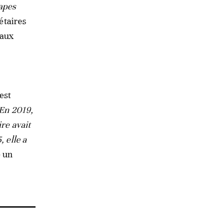
tapes
étaires
 aux
est
 En 2019,
ire avait
 elle a
e un