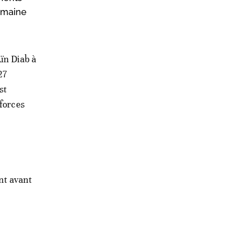
omaine
Aïn Diab à
27
st
 forces
ent avant