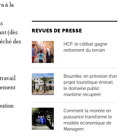
a à la
es
REVUES DE PRESSE
ant (dès
mpêché des
HCP: le célibat gagne
nettement du terrain
Bouznika: en prévision d’un
travail
projet touristique émirati,
alement
le domaine public
maritime récupéré
n
bution
Comment la montée en
puissance transforme le
modèle économique de
Managem