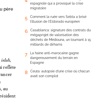
espagnole qui a provoqué la crise
migratoire
u père
Comment la ruée vers Sebta a brisé
5
l’illusion de l’Eldorado européen
Casablanca: signature des contrats du
6
mégaprojet de valorisation des
déchets de Médiouna, un tournant à 15
milliards de dirhams
La haine anti-marocaine gagne
7
dangereusement du terrain en
:
islah
,
Espagne
i reflète
Ceuta: autopsie d’une crise où chacun
8
avancer
avait son complot
n
s, au
président