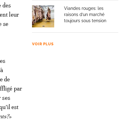
e des
Viandes rouges: les
ent leur
raisons d’un marché
toujours sous tension
e se
VOIR PLUS
les
’à
ie de
fligé par
r ses
u’il est
nts?
»