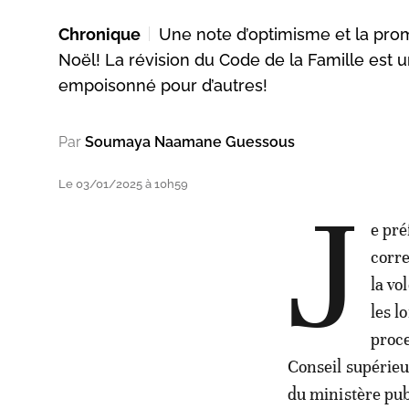
Chronique
Une note d’optimisme et la p
Noël! La révision du Code de la Famille est 
empoisonné pour d’autres!
Par
Soumaya Naamane Guessous
Le 03/01/2025 à 10h59
J
e pré
corre
la vo
les l
proce
Conseil supérieur
du ministère pub