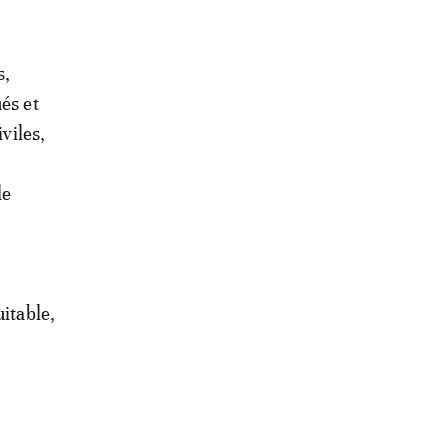
s,
és et
viles,
le
itable,