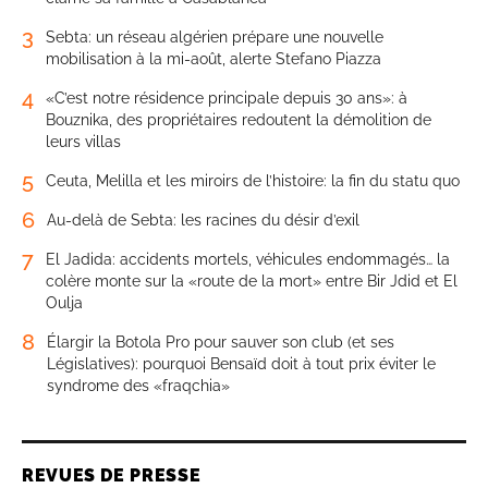
3
Sebta: un réseau algérien prépare une nouvelle
mobilisation à la mi-août, alerte Stefano Piazza
4
«C’est notre résidence principale depuis 30 ans»: à
Bouznika, des propriétaires redoutent la démolition de
leurs villas
5
Ceuta, Melilla et les miroirs de l’histoire: la fin du statu quo
6
Au-delà de Sebta: les racines du désir d’exil
7
El Jadida: accidents mortels, véhicules endommagés… la
colère monte sur la «route de la mort» entre Bir Jdid et El
Oulja
8
Élargir la Botola Pro pour sauver son club (et ses
Législatives): pourquoi Bensaïd doit à tout prix éviter le
syndrome des «fraqchia»
REVUES DE PRESSE