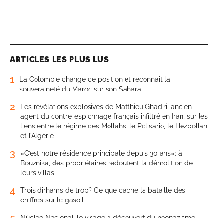
ARTICLES LES PLUS LUS
1
La Colombie change de position et reconnaît la
souveraineté du Maroc sur son Sahara
2
Les révélations explosives de Matthieu Ghadiri, ancien
agent du contre-espionnage français infiltré en Iran, sur les
liens entre le régime des Mollahs, le Polisario, le Hezbollah
et l’Algérie
3
«C’est notre résidence principale depuis 30 ans»: à
Bouznika, des propriétaires redoutent la démolition de
leurs villas
4
Trois dirhams de trop? Ce que cache la bataille des
chiffres sur le gasoil
5
Núcleo Nacional, le visage à découvert du néonazisme