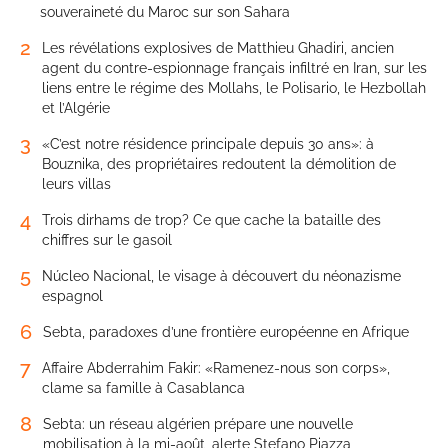
souveraineté du Maroc sur son Sahara
2
Les révélations explosives de Matthieu Ghadiri, ancien
agent du contre-espionnage français infiltré en Iran, sur les
liens entre le régime des Mollahs, le Polisario, le Hezbollah
et l’Algérie
3
«C’est notre résidence principale depuis 30 ans»: à
Bouznika, des propriétaires redoutent la démolition de
leurs villas
4
Trois dirhams de trop? Ce que cache la bataille des
chiffres sur le gasoil
5
Núcleo Nacional, le visage à découvert du néonazisme
espagnol
6
Sebta, paradoxes d’une frontière européenne en Afrique
7
Affaire Abderrahim Fakir: «Ramenez-nous son corps»,
clame sa famille à Casablanca
8
Sebta: un réseau algérien prépare une nouvelle
mobilisation à la mi-août, alerte Stefano Piazza