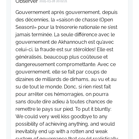
Observer
2025-03-28 20:02:21
Gouvernement après gouvernement, depuis
des décennies, la «saison de chasse (Open
Season)» pour la trésorerie nationale ne s’est
jamais terminée. La seule différence avec le
gouvernement de Akhannouch est qu’avec
celui-ci, la fraude est sur stéroïdes! Elle est
généralisés, beaucoup plus coûteuse et
dangereusement compromettante. Avec ce
gouvernement, elle se fait par coups de
dizaines de milliards de dirhams, au vu et au
su de tout le monde. Donc, si rien n’est fait
pour arrêter ces hémorragies, on pourra
sans doute dire adieu à toutes chances de
remettre le pays sur pied. To put it bluntly:
We could very well kiss goodbye to any
possibility of achieving anything, and would
inevitably end up with a rotten and weak
system of governance that could realistically