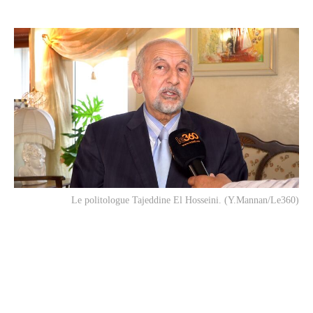
Le politologue Tajeddine El Hosseini. (Y.Mannan/Le360)