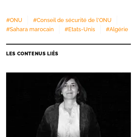
#
ONU
#
Conseil de sécurité de l'ONU
#
Sahara marocain
#
Etats-Unis
#
Algérie
LES CONTENUS LIÉS