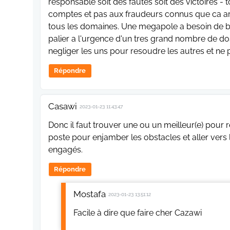
responsable soit des fautes soit des victoires -
comptes et pas aux fraudeurs connus que ca ar
tous les domaines. Une megapole a besoin de be
palier a l'urgence d'un tres grand nombre de dos
negliger les uns pour resoudre les autres et ne 
Répondre
Casawi
2023-01-23 11:43:47
Donc il faut trouver une ou un meilleur(e) pour
poste pour enjamber les obstacles et aller vers l
engagés.
Répondre
Mostafa
2023-01-23 13:51:12
Facile à dire que faire cher Cazawi