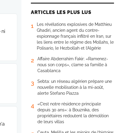
ARTICLES LES PLUS LUS
Les révélations explosives de Matthieu
1
Ghadiri, ancien agent du contre-
 ni
espionnage français infiltré en Iran, sur
les liens entre le régime des Mollahs, le
Polisario, le Hezbollah et l’Algérie
Affaire Abderrahim Fakir: «Ramenez-
2
nous son corps», clame sa famille à
Casablanca
Sebta: un réseau algérien prépare une
3
nouvelle mobilisation à la mi-août,
alerte Stefano Piazza
«C’est notre résidence principale
4
depuis 30 ans»: à Bouznika, des
propriétaires redoutent la démolition
de leurs villas
n'a
Ceuta, Melilla et les miroirs de l’histoire: