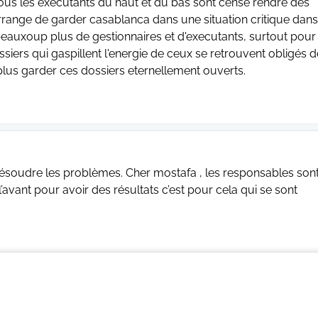
 tous les executants du haut et du bas sont censé rendre des
range de garder casablanca dans une situation critique dans
auxoup plus de gestionnaires et d'executants, surtout pour
siers qui gaspillent l'energie de ceux se retrouvent obligés d
plus garder ces dossiers eternellement ouverts.
 résoudre les problèmes. Cher mostafa , les responsables son
’avant pour avoir des résultats c’est pour cela qui se sont