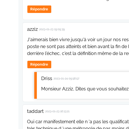
Répondre
azziz
2023-01-23 19:09:39
J'aimerais bien vivre jusqu'à voir un jour nos r
poste ne sont pas atteints et bien avant la fin 
derrière l'échec, c'est la définition même de la re
Répondre
Driss
2023-01-24 09:58:57
taddart
2023-01-23 16:13:21
Oui car manifestement elle n 'a pas les qualificati
très technique d 'une métropole de pas moins de 6