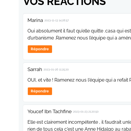
VOS RÉACTIONS
Marina
2023-11-13 14:28:57
Oui absolument il faut qu’elle quitte .casa qui es
d’urbanisme .Ramenez nous l’équipe qui a amén
Répondre
Sarrah
2023-01-26 11:25:20
OUI, et vite ! Ramenez nous l'équipe qui a refait 
Répondre
Youcef Ibn Tachfine
2023-01-23 21:20:50
Elle est clairement incompétente , il faudrait un(
rien de tous cela c'est une Anne Hidalgo au rab