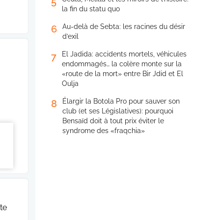
5
la fin du statu quo
Au-delà de Sebta: les racines du désir
6
d’exil
El Jadida: accidents mortels, véhicules
7
endommagés… la colère monte sur la
«route de la mort» entre Bir Jdid et El
Oulja
Élargir la Botola Pro pour sauver son
8
club (et ses Législatives): pourquoi
Bensaïd doit à tout prix éviter le
syndrome des «fraqchia»
ste