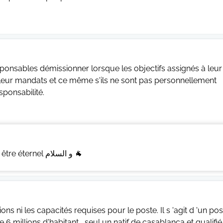
esponsables démissionner lorsque les objectifs assignés à leur
de leur mandats et ce même s'ils ne sont pas personnellement
sponsabilité.
Monsieur Azziz, Dites que vous souhaitez être éternel و السلام 🐐
ons ni les capacités requises pour le poste. Il s 'agit d 'un po
 millions d'habitant , seul un natif de casablanca et qualifié