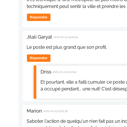
techniquement peut sentir la ville et prendre le
Répondre
Jilali Garyat
2023-01-23 14:24:45
Le poste est plus grand que son profil.
Répondre
Driss
2023-01-24 12:12:41
Et pourtant, elle a failli cumuler ce poste
a occupé pendant... une nuit! C'est désesp
Marion
2023-01-23 12:57:30
Saboter l'action de quelqu'un n'en fait pas un in