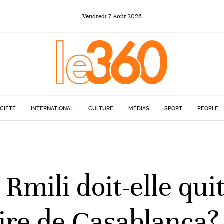
Vendredi
7
Août
2026
CIÉTÉ
INTERNATIONAL
CULTURE
MÉDIAS
SPORT
PEOPLE
Rmili doit-elle qui
ire de Casablanca?