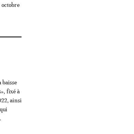
 octobre
 baisse
», fixé à
22, ainsi
 qui
.