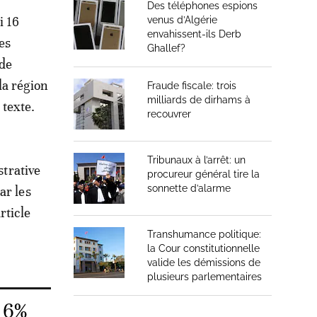
Des téléphones espions
i 16
venus d’Algérie
envahissent-ils Derb
es
Ghallef?
 de
la région
Fraude fiscale: trois
milliards de dirhams à
 texte.
recouvrer
Tribunaux à l’arrêt: un
strative
procureur général tire la
sonnette d’alarme
ar les
rticle
Transhumance politique:
la Cour constitutionnelle
valide les démissions de
plusieurs parlementaires
 6%