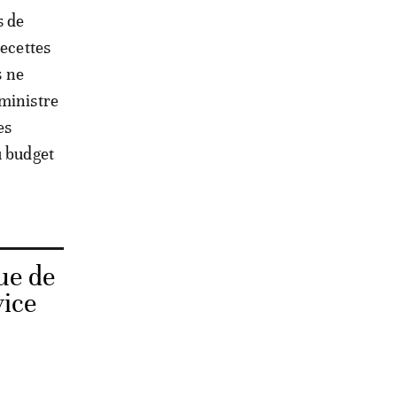
s de
recettes
s ne
 ministre
es
u budget
ue de
vice