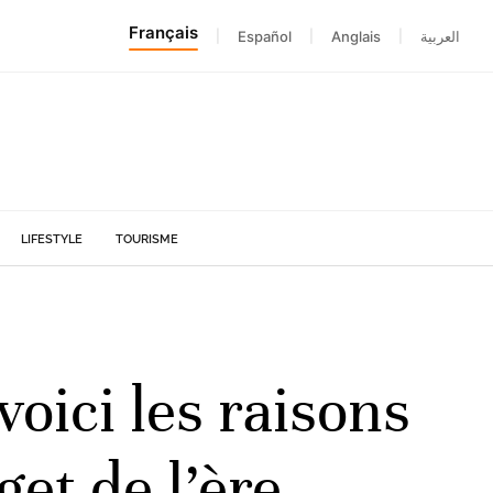
Français
|
Español
|
Anglais
|
العربية
LIFESTYLE
TOURISME
oici les raisons
get de l’ère