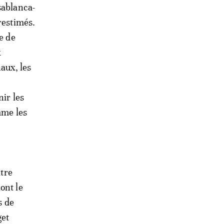
sablanca-
restimés.
e de
x
aux, les
nir les
mme les
itre
ont le
s de
get