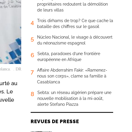
propriétaires redoutent la démolition
de leurs villas
Trois dirhams de trop? Ce que cache la
4
bataille des chiffres sur le gasoil
Núcleo Nacional, le visage à découvert
5
du néonazisme espagnol
Sebta, paradoxes d’une frontière
6
européenne en Afrique
blanca. . DR
Affaire Abderrahim Fakir: «Ramenez-
7
nous son corps», clame sa famille à
Casablanca
urté au
es. Le
Sebta: un réseau algérien prépare une
8
nouvelle mobilisation à la mi-août,
uvelle
alerte Stefano Piazza
REVUES DE PRESSE