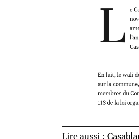
L
e C
nov
ame
l’a
Cas
En fait, le wali 
sur la commune, 
membres du Conse
118 de la loi or
Lire aussi :
Casabla