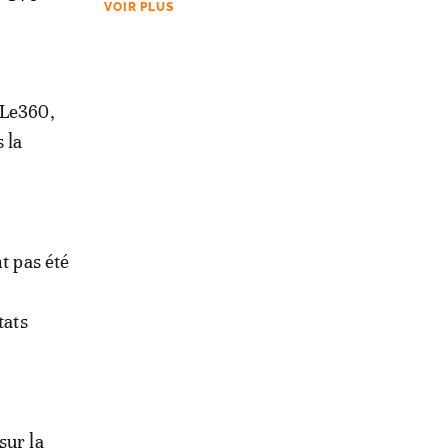
VOIR PLUS
 Le360,
 la
t pas été
tats
sur la