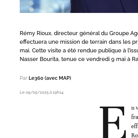
Rémy Rioux, directeur général du Groupe Ag
effectuera une mission de terrain dans les p
mai. Cette visite a été rendue publique à l’is
Nasser Bourita, tenue ce vendredi 9 mai à Ra
Par
Le360 (avec MAP)
Le 09/05/2025 à 19h14
E
n 
fr
ef
Ro