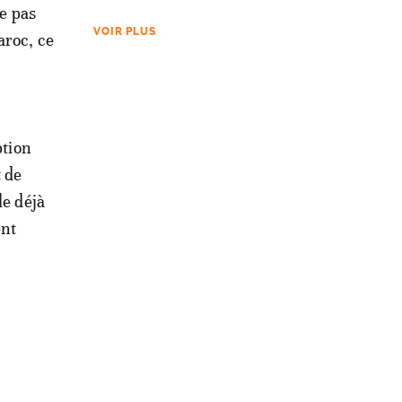
ue pas
VOIR PLUS
aroc, ce
ption
t de
le déjà
ent