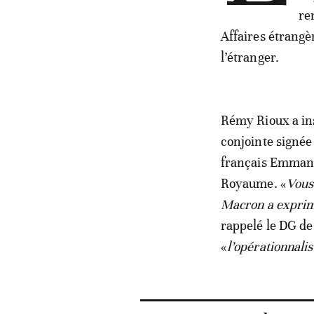
re
Affaires étrangè
l’étranger.
Rémy Rioux a ins
conjointe signée
français Emmanue
Royaume. «
Vous
Macron a exprimé
rappelé le DG de
«
l’opérationnalis