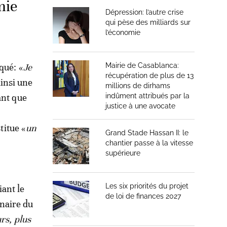
mie
Dépression: l’autre crise
qui pèse des milliards sur
l’économie
qué: «
Je
Mairie de Casablanca:
récupération de plus de 13
insi une
millions de dirhams
ant que
indûment attribués par la
justice à une avocate
titue «
un
Grand Stade Hassan II: le
chantier passe à la vitesse
supérieure
Les six priorités du projet
iant le
de loi de finances 2027
naire du
rs, plus