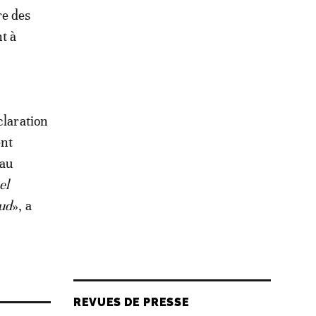
re des
t à
claration
ent
 au
el
Sud
», a
REVUES DE PRESSE