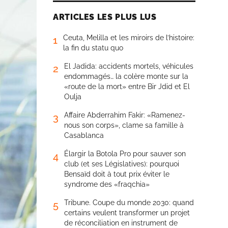
ARTICLES LES PLUS LUS
Ceuta, Melilla et les miroirs de l’histoire:
1
la fin du statu quo
El Jadida: accidents mortels, véhicules
2
endommagés… la colère monte sur la
«route de la mort» entre Bir Jdid et El
Oulja
Affaire Abderrahim Fakir: «Ramenez-
3
nous son corps», clame sa famille à
Casablanca
Élargir la Botola Pro pour sauver son
4
club (et ses Législatives): pourquoi
Bensaïd doit à tout prix éviter le
syndrome des «fraqchia»
Tribune. Coupe du monde 2030: quand
5
certains veulent transformer un projet
de réconciliation en instrument de