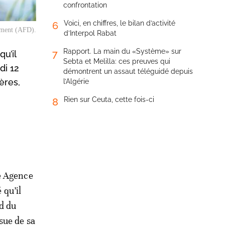
confrontation
Voici, en chiffres, le bilan d’activité
6
ement (AFD).
d’Interpol Rabat
Rapport. La main du «Système» sur
7
u’il
Sebta et Melilla: ces preuves qui
di 12
démontrent un assaut téléguidé depuis
ères,
l’Algérie
Rien sur Ceuta, cette fois-ci
8
pe Agence
 qu’il
d du
sue de sa