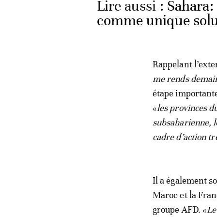
Lire aussi :
Sahara:
comme unique solut
Rappelant l’exte
me rends demain
étape importante
«
les provinces d
subsaharienne, le
cadre d’action t
Il a également so
Maroc et la Fra
groupe AFD. «
Le