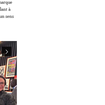
 marque
lant à
 un sens