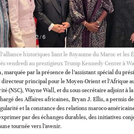
3
/
6
 l’alliance historiques liant le Royaume du Maroc et les 
rés vendredi au prestigieux Trump Kennedy Center à W
n, marquée par la présence de l’assistant spécial du prés
directeur principal pour le Moyen-Orient et l’Afrique a
rité (NSC), Wayne Wall, et du sous-secrétaire adjoint à l
hargé des Affaires africaines, Bryan J. Ellis, a permis de
ngularité et la constance des relations maroco-américaine
exprimer par des échanges durables, des initiatives conj
ne tournée vers l’avenir.