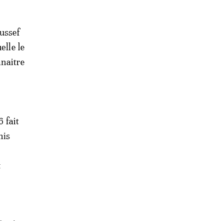
ussef
elle le
naitre
 fait
nis
t