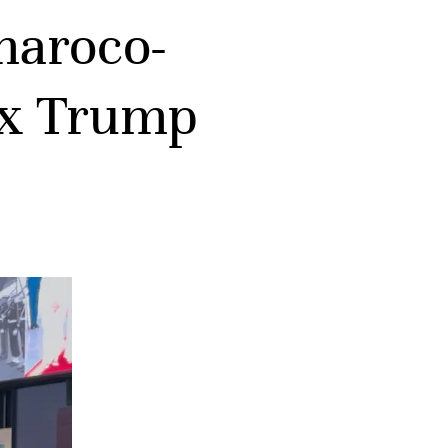
maroco-
ux Trump