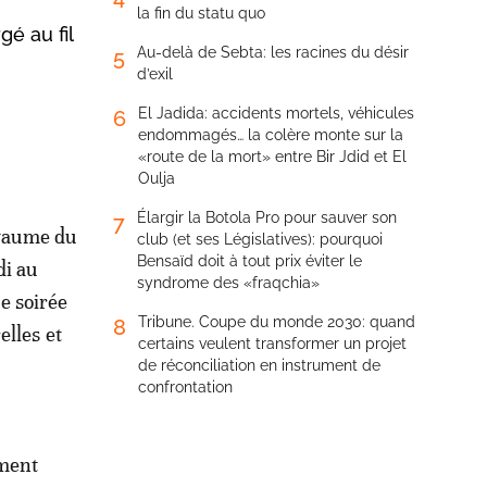
la fin du statu quo
é au fil
Au-delà de Sebta: les racines du désir
5
d’exil
El Jadida: accidents mortels, véhicules
6
endommagés… la colère monte sur la
«route de la mort» entre Bir Jdid et El
Oulja
Élargir la Botola Pro pour sauver son
7
Royaume du
club (et ses Législatives): pourquoi
Bensaïd doit à tout prix éviter le
di au
syndrome des «fraqchia»
e soirée
Tribune. Coupe du monde 2030: quand
8
elles et
certains veulent transformer un projet
de réconciliation en instrument de
confrontation
ement