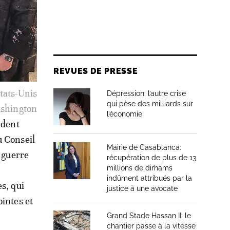
REVUES DE PRESSE
États-Unis
Dépression: l’autre crise
qui pèse des milliards sur
ashington
l’économie
ident
u Conseil
Mairie de Casablanca:
a guerre
récupération de plus de 13
millions de dirhams
indûment attribués par la
s, qui
justice à une avocate
ointes et
Grand Stade Hassan II: le
chantier passe à la vitesse