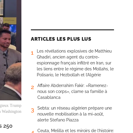
ARTICLES LES PLUS LUS
Les révélations explosives de Matthieu
1
Ghadiri, ancien agent du contre-
espionnage français infiltré en Iran, sur
les liens entre le régime des Mollahs, le
Polisario, le Hezbollah et l’Algérie
Affaire Abderrahim Fakir: «Ramenez-
2
nous son corps», clame sa famille à
Casablanca
tigieux Trump
Sebta: un réseau algérien prépare une
3
à Washington
nouvelle mobilisation à la mi-août,
alerte Stefano Piazza
s 250
Ceuta, Melilla et les miroirs de l’histoire:
4