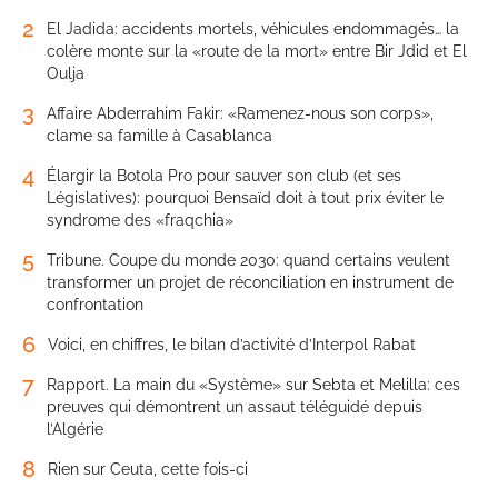
2
El Jadida: accidents mortels, véhicules endommagés… la
colère monte sur la «route de la mort» entre Bir Jdid et El
Oulja
3
Affaire Abderrahim Fakir: «Ramenez-nous son corps»,
clame sa famille à Casablanca
4
Élargir la Botola Pro pour sauver son club (et ses
Législatives): pourquoi Bensaïd doit à tout prix éviter le
syndrome des «fraqchia»
5
Tribune. Coupe du monde 2030: quand certains veulent
transformer un projet de réconciliation en instrument de
confrontation
6
Voici, en chiffres, le bilan d’activité d’Interpol Rabat
7
Rapport. La main du «Système» sur Sebta et Melilla: ces
preuves qui démontrent un assaut téléguidé depuis
l’Algérie
8
Rien sur Ceuta, cette fois-ci