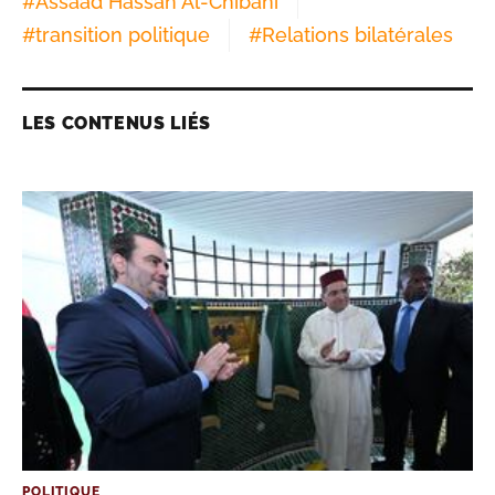
#
Assaad Hassan Al-Chibani
#
transition politique
#
Relations bilatérales
LES CONTENUS LIÉS
POLITIQUE