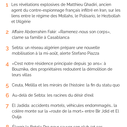
1
Les révélations explosives de Matthieu Ghadiri, ancien
agent du contre-espionnage français infiltré en Iran, sur les
liens entre le régime des Mollahs, le Polisario, le Hezbollah
et l’Algérie
2
Affaire Abderrahim Fakir: «Ramenez-nous son corps»,
clame sa famille à Casablanca
3
Sebta: un réseau algérien prépare une nouvelle
mobilisation à la mi-août, alerte Stefano Piazza
4
«C’est notre résidence principale depuis 30 ans»: à
Bouznika, des propriétaires redoutent la démolition de
leurs villas
5
Ceuta, Melilla et les miroirs de l’histoire: la fin du statu quo
6
Au-delà de Sebta: les racines du désir d’exil
7
El Jadida: accidents mortels, véhicules endommagés… la
colère monte sur la «route de la mort» entre Bir Jdid et El
Oulja
8
Élargir la Botola Pro pour sauver son club (et ses