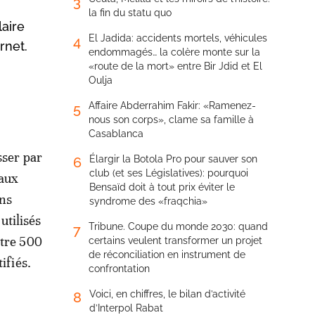
3
la fin du statu quo
laire
El Jadida: accidents mortels, véhicules
4
rnet.
endommagés… la colère monte sur la
«route de la mort» entre Bir Jdid et El
Oulja
Affaire Abderrahim Fakir: «Ramenez-
5
nous son corps», clame sa famille à
Casablanca
sser par
Élargir la Botola Pro pour sauver son
6
club (et ses Législatives): pourquoi
naux
Bensaïd doit à tout prix éviter le
ons
syndrome des «fraqchia»
utilisés
Tribune. Coupe du monde 2030: quand
7
ntre 500
certains veulent transformer un projet
de réconciliation en instrument de
ifiés.
confrontation
Voici, en chiffres, le bilan d’activité
8
d’Interpol Rabat