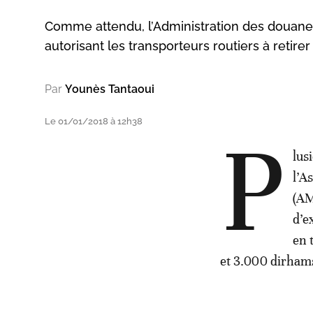
Comme attendu, l’Administration des douanes 
autorisant les transporteurs routiers à retirer
Par
Younès Tantaoui
Le 01/01/2018 à 12h38
P
lus
l’A
(AM
d’e
en 
et 3.000 dirhams,