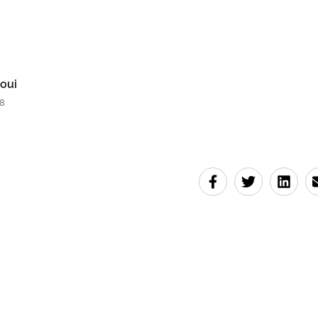
oui
38