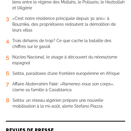
liens entre le régime des Mollahs, le Polisario, le Hezbollah
et l’Algérie
3
«C’est notre résidence principale depuis 30 ans»: à
Bouznika, des propriétaires redoutent la démolition de
leurs villas
4
Trois dirhams de trop? Ce que cache la bataille des
chiffres sur le gasoil
5
Núcleo Nacional, le visage à découvert du néonazisme
espagnol
6
Sebta, paradoxes d’une frontière européenne en Afrique
7
Affaire Abderrahim Fakir: «Ramenez-nous son corps»,
clame sa famille à Casablanca
8
Sebta: un réseau algérien prépare une nouvelle
mobilisation à la mi-août, alerte Stefano Piazza
REVUES DE PRESSE