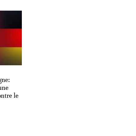
gne:
une
ontre le