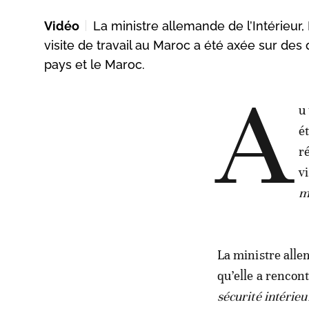
Vidéo
La ministre allemande de l’Intérieur
visite de travail au Maroc a été axée sur des 
pays et le Maroc.
A
u
é
r
v
m
La ministre all
qu’elle a rencon
sécurité intérieur