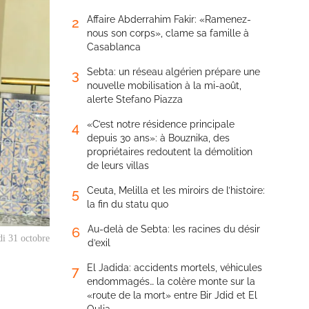
Affaire Abderrahim Fakir: «Ramenez-
2
nous son corps», clame sa famille à
Casablanca
Sebta: un réseau algérien prépare une
3
nouvelle mobilisation à la mi-août,
alerte Stefano Piazza
«C’est notre résidence principale
4
depuis 30 ans»: à Bouznika, des
propriétaires redoutent la démolition
de leurs villas
Ceuta, Melilla et les miroirs de l’histoire:
5
la fin du statu quo
Au-delà de Sebta: les racines du désir
6
di 31 octobre
d’exil
El Jadida: accidents mortels, véhicules
7
endommagés… la colère monte sur la
«route de la mort» entre Bir Jdid et El