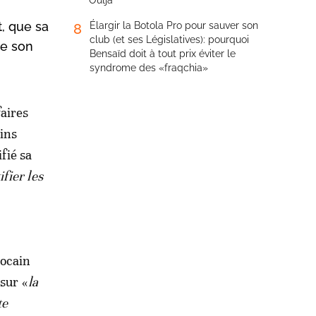
Oulja
t, que sa
Élargir la Botola Pro pour sauver son
8
club (et ses Législatives): pourquoi
re son
Bensaïd doit à tout prix éviter le
syndrome des «fraqchia»
aires
ains
fié sa
ifier les
ocain
sur «
la
te