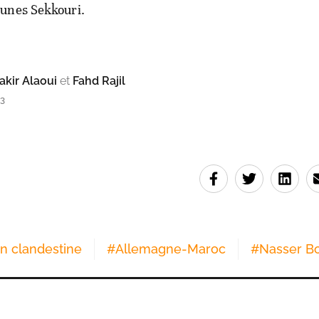
unes Sekkouri.
kir Alaoui
et
Fahd Rajil
03
n clandestine
#
Allemagne-Maroc
#
Nasser Bo