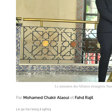
Le ministres des Affaires étrangères Nas
Par
Mohamed Chakir Alaoui
et
Fahd Rajil
Le 31/10/2023 à 15h03