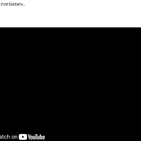
rrorisme
».