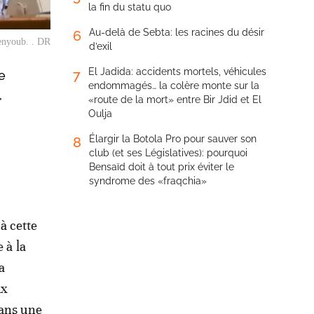
la fin du statu quo
Au-delà de Sebta: les racines du désir
6
enyoub. . DR
d’exil
El Jadida: accidents mortels, véhicules
7
e
endommagés… la colère monte sur la
,
«route de la mort» entre Bir Jdid et El
Oulja
Élargir la Botola Pro pour sauver son
8
club (et ses Législatives): pourquoi
Bensaïd doit à tout prix éviter le
syndrome des «fraqchia»
à cette
 à la
a
ux
dans une