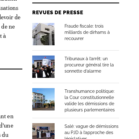
isations
REVUES DE PRESSE
devoir de
i de ne
Fraude fiscale: trois
milliards de dirhams à
t à
recouvrer
Tribunaux à l’arrêt: un
procureur général tire la
sonnette d’alarme
Transhumance politique:
la Cour constitutionnelle
valide les démissions de
plusieurs parlementaires
ant en
 d’une
Salé: vague de démissions
au PJD à l’approche des
s du
législatives