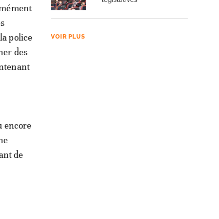
formément
es
la police
VOIR PLUS
ener des
intenant
ou encore
 ne
ant de