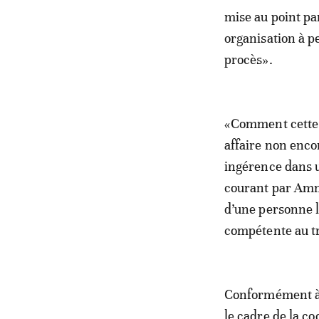
mise au point pa
organisation à pe
procès».
«Comment cette o
affaire non enco
ingérence dans un
courant par Amn
d’une personne l
compétente au tr
Conformément à l
le cadre de la co