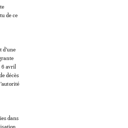
te
itu de ce
t d’une
agrante
 6 avril
de décès
’autorité
ies dans
nisation