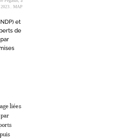
re Pegasus, à
er 2023.. MAP
CNDP) et
perts de
 par
émises
age liées
 par
ports
puis