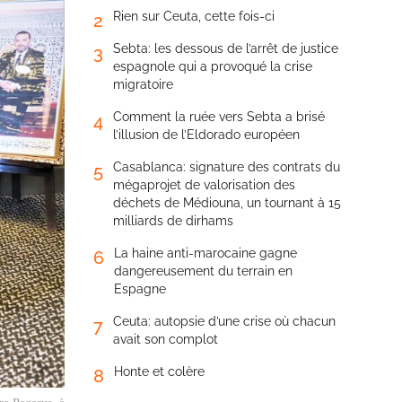
Rien sur Ceuta, cette fois-ci
2
Sebta: les dessous de l’arrêt de justice
3
espagnole qui a provoqué la crise
migratoire
Comment la ruée vers Sebta a brisé
4
l’illusion de l’Eldorado européen
Casablanca: signature des contrats du
5
mégaprojet de valorisation des
déchets de Médiouna, un tournant à 15
milliards de dirhams
La haine anti-marocaine gagne
6
dangereusement du terrain en
Espagne
Ceuta: autopsie d’une crise où chacun
7
avait son complot
Honte et colère
8