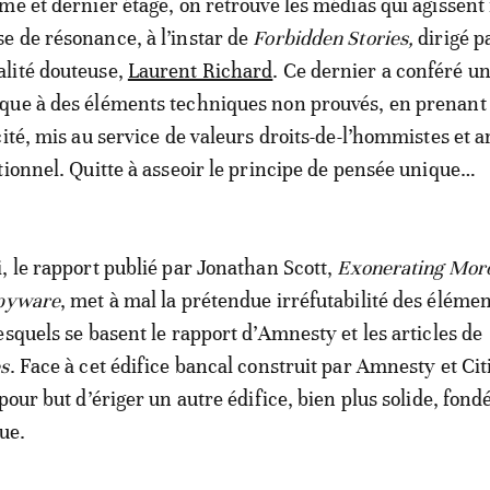
me et dernier étage, on retrouve les médias qui agissent 
 de résonance, à l’instar de
Forbidden Stories,
dirigé p
lité douteuse,
Laurent Richard
. Ce dernier a conféré u
que à des éléments techniques non prouvés, en prenant
ité, mis au service de valeurs droits-de-l’hommistes et a
tionnel. Quitte à asseoir le principe de pensée unique…
, le rapport publié par Jonathan Scott,
Exonerating Mor
spyware
, met à mal la prétendue irréfutabilité des éléme
esquels se basent le rapport d’Amnesty et les articles de
es
. Face à cet édifice bancal construit par Amnesty et Cit
pour but d’ériger un autre édifice, bien plus solide, fondé
que.