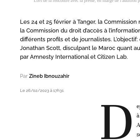
Lors de la rencontre avec la presse, en marge de l'audition p
Les 24 et 25 février à Tanger, la Commission
la Commission du droit d’accès à l’informati
différents profils et de journalistes. L’objec
Jonathan Scott, disculpant le Maroc quant au
par Amnesty International et Citizen Lab.
Par
Zineb Ibnouzahir
Le 26/02/2023 à 17h31
D
e
à
A
s