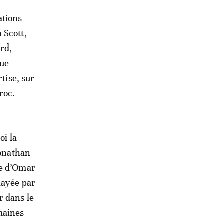
ations
 Scott,
rd,
que
tise, sur
roc.
oi la
Jonathan
se d’Omar
layée par
r dans le
maines