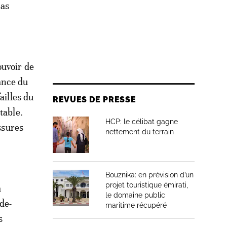
ias
ouvoir de
ance du
ailles du
REVUES DE PRESSE
table.
HCP: le célibat gagne
ssures
nettement du terrain
Bouznika: en prévision d’un
projet touristique émirati,
a
le domaine public
de-
maritime récupéré
s