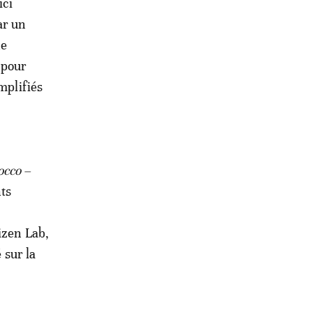
ici
ar un
ne
 pour
mplifiés
occo –
nts
izen Lab,
 sur la