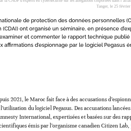
ar la CNDP d'experts en cybersécurité sur les allégations colportées dans l’affai
Tanger, le 25 févri
 nationale de protection des données personnelles (
on (CDAI) ont organisé un séminaire, en présence d’ex
tif: examiner et commenter le rapport technique publié
x affirmations d’espionnage par le logiciel Pegasus 
puis 2021, le Maroc fait face à des accusations d’espionn
 l’utilisation du logiciel Pegasus. Des accusations lancées
mnesty International, expertisées et basées sur des rap
cientifiques émis par l’organisme canadien Citizen Lab, 