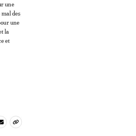
ur une
e mal des
 pour une
t la
ce et