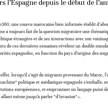
ers l’Espagne depuis le début de l’a
e360, une source marocaine bien informée établit d’abo
gne a toujours fait de la question migratoire une thémati
litique étrangère et de ses interactions avec son voisina
nts de ces dernières semaines révèlent un double stand
torités espagnoles, en fonction du pays d’origine des mig
 effet, lorsqu’il s’agit de migrants provenant du Maroc, l
machine“ politique et médiatique espagnole s’emballe, e
stitutions européennes, et empruntant un langage puisé d
, allant même jusqu’à parler “d’invasion“».