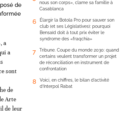
nous son corps», clame sa famille à
opposé de
Casablanca
informée
Élargir la Botola Pro pour sauver son
6
club (et ses Législatives): pourquoi
Bensaïd doit à tout prix éviter le
syndrome des «fraqchia»
, a
Tribune. Coupe du monde 2030: quand
7
qui a
certains veulent transformer un projet
es
de réconciliation en instrument de
confrontation
ce sont
Voici, en chiffres, le bilan d’activité
8
d’Interpol Rabat
che de
de Arte
l de leur