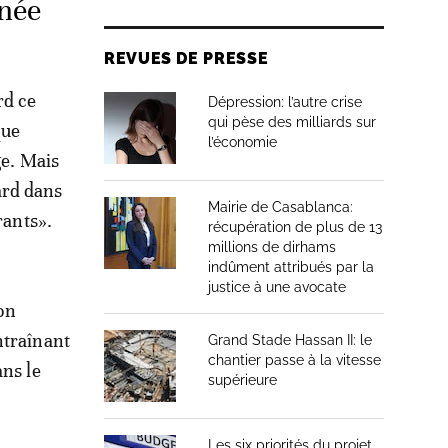
nnée
REVUES DE PRESSE
rd ce
Dépression: l’autre crise
qui pèse des milliards sur
que
l’économie
ge. Mais
ard dans
Mairie de Casablanca:
rants».
récupération de plus de 13
millions de dirhams
indûment attribués par la
justice à une avocate
’on
ntraînant
Grand Stade Hassan II: le
chantier passe à la vitesse
ans le
supérieure
Les six priorités du projet