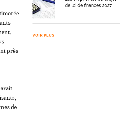
de loi de finances 2027
 timorée
rants
ment,
VOIR PLUS
ys
ont près
araît
isant»,
imes de