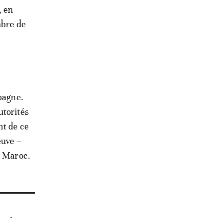
, en
mbre de
pagne.
utorités
nt de ce
euve –
u Maroc.