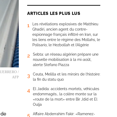
ARTICLES LES PLUS LUS
Les révélations explosives de Matthieu
1
Ghadiri, ancien agent du contre-
espionnage français infiltré en Iran, sur
les liens entre le régime des Mollahs, le
Polisario, le Hezbollah et l’Algérie
Sebta: un réseau algérien prépare une
2
nouvelle mobilisation à la mi-août,
alerte Stefano Piazza
GE GUERRERO /
Ceuta, Melilla et les miroirs de l’histoire:
3
AFP
la fin du statu quo
El Jadida: accidents mortels, véhicules
4
endommagés… la colère monte sur la
«route de la mort» entre Bir Jdid et El
Oulja
 de
Affaire Abderrahim Fakir: «Ramenez-
5