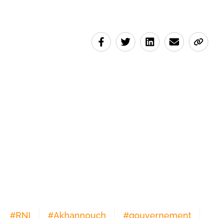
#
RNI
#
Akhannouch
#
gouvernement