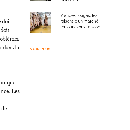
Managem
Viandes rouges: les
 doit
raisons d’un marché
toujours sous tension
 doit
problèmes
i dans la
VOIR PLUS
 unique
ance. Les
e de