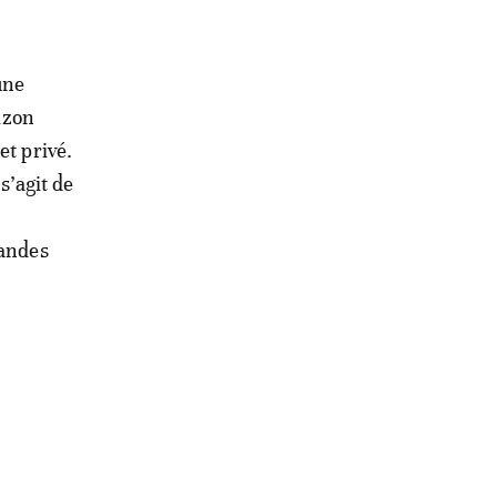
une
rizon
et privé.
s’agit de
mandes