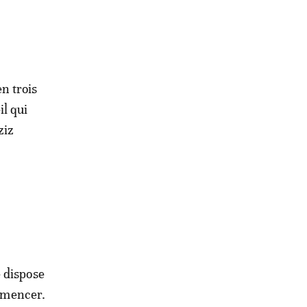
n trois
il qui
ziz
a
 dispose
ommencer.