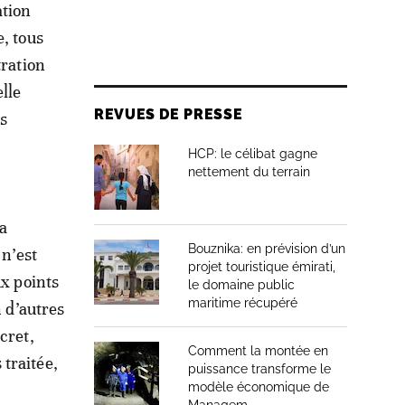
ation
, tous
tration
elle
REVUES DE PRESSE
s
HCP: le célibat gagne
nettement du terrain
a
Bouznika: en prévision d’un
 n’est
projet touristique émirati,
ux points
le domaine public
maritime récupéré
n d’autres
cret,
Comment la montée en
traitée,
puissance transforme le
modèle économique de