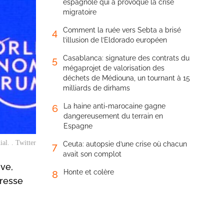
espagnole qui a provoqué la crise
migratoire
Comment la ruée vers Sebta a brisé
4
l’illusion de l’Eldorado européen
Casablanca: signature des contrats du
5
mégaprojet de valorisation des
déchets de Médiouna, un tournant à 15
milliards de dirhams
La haine anti-marocaine gagne
6
dangereusement du terrain en
Espagne
al. . Twitter
Ceuta: autopsie d’une crise où chacun
7
avait son complot
ve,
Honte et colère
8
presse