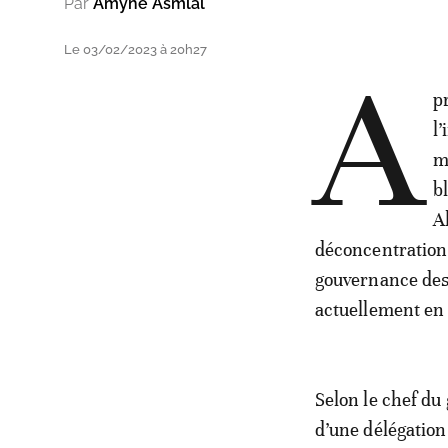
Par
Amyne Asmlal
Le 03/02/2023 à 20h27
A
p
l
m
b
A
déconcentration 
gouvernance des
actuellement en
Selon le chef du
d’une délégation 