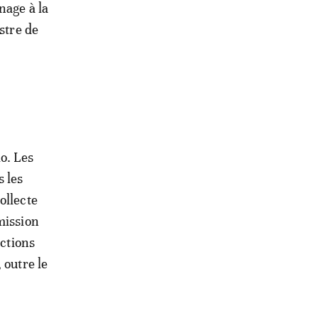
nage à la
stre de
o. Les
 les
ollecte
mission
nctions
 outre le