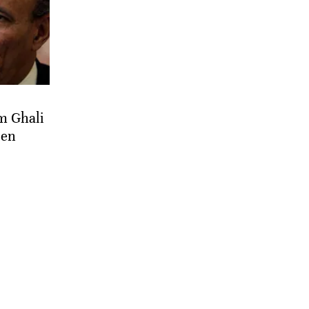
m Ghali
 en