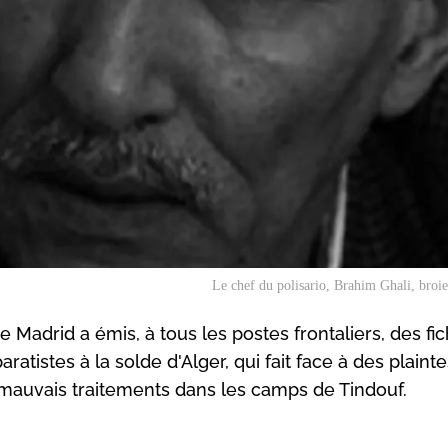
Le chef du polisario, Brahim Ghali, broie 
 Madrid a émis, à tous les postes frontaliers, des fi
atistes à la solde d'Alger, qui fait face à des plaint
 mauvais traitements dans les camps de Tindouf.