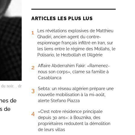
ARTICLES LES PLUS LUS
Les révélations explosives de Matthieu
1
Ghadiri, ancien agent du contre-
espionnage français infiltré en Iran, sur
les liens entre le régime des Mollahs, le
Polisario, le Hezbollah et l’Algérie
Affaire Abderrahim Fakir: «Ramenez-
2
nous son corps», clame sa famille à
Casablanca
du noir. . dr
Sebta: un réseau algérien prépare une
3
nouvelle mobilisation à la mi-août,
ches de
alerte Stefano Piazza
es de
«C’est notre résidence principale
4
depuis 30 ans»: à Bouznika, des
propriétaires redoutent la démolition
de leurs villas