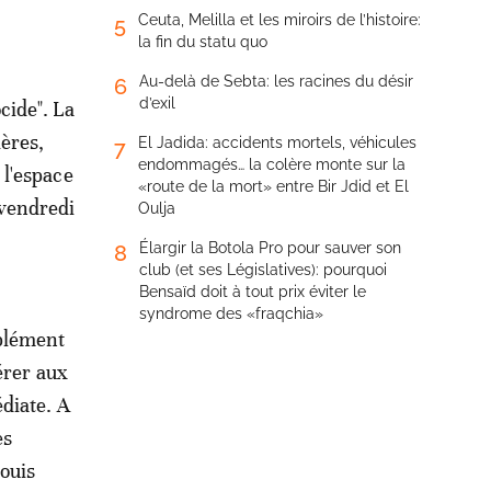
Ceuta, Melilla et les miroirs de l’histoire:
5
la fin du statu quo
Au-delà de Sebta: les racines du désir
6
d’exil
cide". La
ières,
El Jadida: accidents mortels, véhicules
7
endommagés… la colère monte sur la
 l'espace
«route de la mort» entre Bir Jdid et El
 vendredi
Oulja
Élargir la Botola Pro pour sauver son
8
club (et ses Législatives): pourquoi
Bensaïd doit à tout prix éviter le
syndrome des «fraqchia»
mplément
érer aux
diate. A
es
ouis