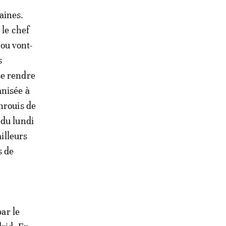
aines.
 le chef
 ou vont-
s
se rendre
anisée à
hrouis de
 du lundi
ailleurs
s de
par le