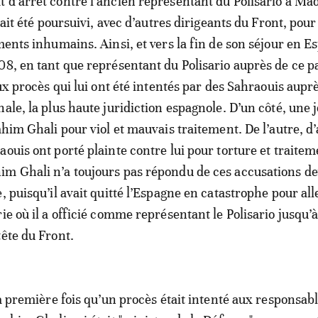
 d’arrêt contre l’ancien représentant du Polisario à Ma
avait été poursuivi, avec d’autres dirigeants du Front, pour 
ments inhumains. Ainsi, et vers la fin de son séjour en E
08, en tant que représentant du Polisario auprès de ce pay
eux procès qui lui ont été intentés par des Sahraouis aupr
nale, la plus haute juridiction espagnole. D’un côté, une 
ahim Ghali pour viol et mauvais traitement. De l’autre, d
aouis ont porté plainte contre lui pour torture et traite
m Ghali n’a toujours pas répondu de ces accusations de
, puisqu’il avait quitté l’Espagne en catastrophe pour all
ie où il a officié comme représentant le Polisario jusqu’à
tête du Front.
la première fois qu’un procès était intenté aux responsab