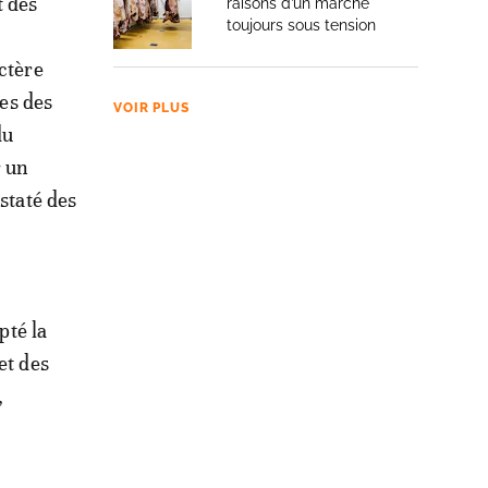
t des
raisons d’un marché
toujours sous tension
ctère
ves des
VOIR PLUS
du
r un
staté des
pté la
et des
,