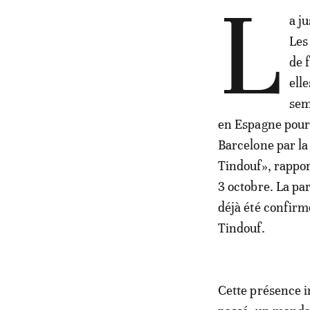
L
a j
Les
de 
ell
sem
en Espagne pour 
Barcelone par la
Tindouf», rappor
3 octobre. La par
déjà été confirm
Tindouf.
Cette présence in