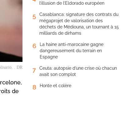
l’illusion de l’Eldorado européen
Casablanca: signature des contrats du
5
mégaprojet de valorisation des
déchets de Médiouna, un tournant à 15
milliards de dirhams
La haine anti-marocaine gagne
6
dangereusement du terrain en
Espagne
lisario. . DR
Ceuta: autopsie d’une crise où chacun
7
avait son complot
arcelone,
Honte et colère
8
roits de