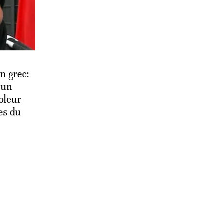
n grec:
 un
oleur
s du