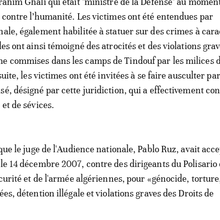
Brahim Ghali qui était "ministre de la Défense" au momen
e contre l’humanité. Les victimes ont été entendues par
nale, également habilitée à statuer sur des crimes à cara
les ont ainsi témoigné des atrocités et des violations gra
me commises dans les camps de Tindouf par les milices 
 suite, les victimes ont été invitées à se faire ausculter pa
sé, désigné par cette juridiction, qui a effectivement con
 et de sévices.
 que le juge de l'Audience nationale, Pablo Ruz, avait acce
 le 14 décembre 2007, contre des dirigeants du Polisario 
écurité et de l'armée algériennes, pour «génocide, torture
ées, détention illégale et violations graves des Droits de