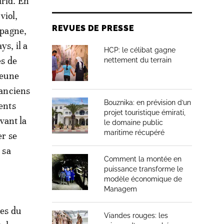
drid. En
viol,
REVUES DE PRESSE
spagne,
s, il a
HCP: le célibat gagne
ès de
nettement du terrain
jeune
’anciens
Bouznika: en prévision d’un
ments
projet touristique émirati,
vant la
le domaine public
maritime récupéré
er se
 sa
Comment la montée en
puissance transforme le
modèle économique de
Managem
les du
Viandes rouges: les