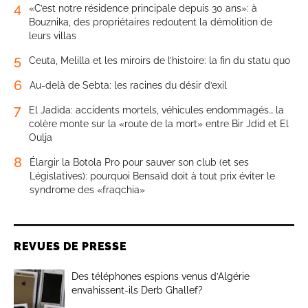
4
«C’est notre résidence principale depuis 30 ans»: à
Bouznika, des propriétaires redoutent la démolition de
leurs villas
5
Ceuta, Melilla et les miroirs de l’histoire: la fin du statu quo
6
Au-delà de Sebta: les racines du désir d’exil
7
El Jadida: accidents mortels, véhicules endommagés… la
colère monte sur la «route de la mort» entre Bir Jdid et El
Oulja
8
Élargir la Botola Pro pour sauver son club (et ses
Législatives): pourquoi Bensaïd doit à tout prix éviter le
syndrome des «fraqchia»
REVUES DE PRESSE
Des téléphones espions venus d’Algérie
envahissent-ils Derb Ghallef?