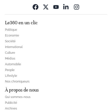
Opens in new wi
Le360 en un clic
Politique
Economie
Société
International
Culture
Médias
Automobile
People
Lifestyle
Nos chroniqueurs
À propos de nous
Qui sommes-nous
Publicité
Archives