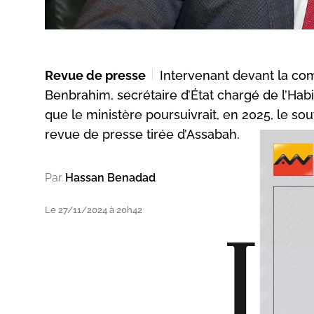
Revue de presse
Intervenant devant la com
Benbrahim, secrétaire d’État chargé de l’Habit
que le ministère poursuivrait, en 2025, le s
revue de presse tirée d’Assabah.
Par
Hassan Benadad
Le 27/11/2024 à 20h42
L
e s
ter
ten
imm