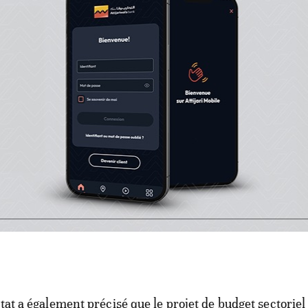
 autorisations dérogatoires concernant les terres agricol
strativement dans les périmètres urbains, rapporte
Ass
 du jeudi 28 novembre.
rvention le lundi 25 novembre devant la commission de
Chambre des conseillers, dans le cadre de la discussion d
iel, Benbrahim a déclaré que «
l’ère des autorisations
t révolue. Toutefois, il demeure possible pour les citoyen
 dans les douars d’en bénéficier afin de régulariser la s
 à condition que celles-ci n’excèdent pas une superficie 
tat a également précisé que le projet de budget sectoriel