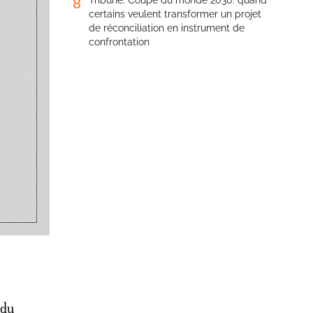
Tribune. Coupe du monde 2030: quand
8
es
certains veulent transformer un projet
de réconciliation en instrument de
abah
confrontation
u projet
s
ituation
de 100
 du