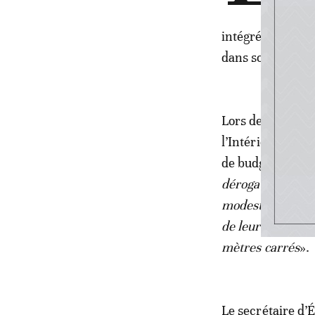
les
intégrées admini
dans son édition
Lors de son inte
l’Intérieur à la 
de budget sector
dérogatoires étai
modestes résidant
de leurs maisons,
mètres carrés
».
Le secrétaire d’É