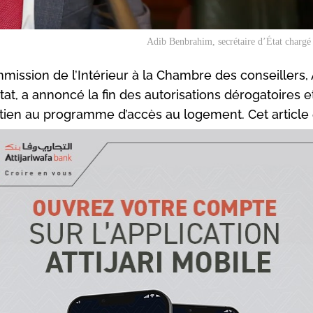
Adib Benbrahim, secrétaire d’État chargé 
mission de l’Intérieur à la Chambre des conseillers,
at, a annoncé la fin des autorisations dérogatoires e
outien au programme d’accès au logement. Cet article
ecrétaire d’État auprès du ministère de l’Aménagement 
ritoire chargé de l’Habitat, Adib Benbrahim, a mis en éch
tatives de certains parlementaires investissant dans le s
obilier. Ces derniers ont multiplié les manœuvres pour 