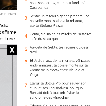
nous son corps», clame sa famille à
Casablanca
de l’Habitat.
Sebta: un réseau algérien prépare une
3
nouvelle mobilisation à la mi-août,
 Adib
alerte Stefano Piazza
t affirmé
Ceuta, Melilla et les miroirs de l’histoire:
4
 est une
la fin du statu quo
Au-delà de Sebta: les racines du désir
5
d’exil
El Jadida: accidents mortels, véhicules
6
endommagés… la colère monte sur la
«route de la mort» entre Bir Jdid et El
Oulja
du
Élargir la Botola Pro pour sauver son
7
club (et ses Législatives): pourquoi
ec les
Bensaïd doit à tout prix éviter le
ecteur
syndrome des «fraqchia»
rétablir