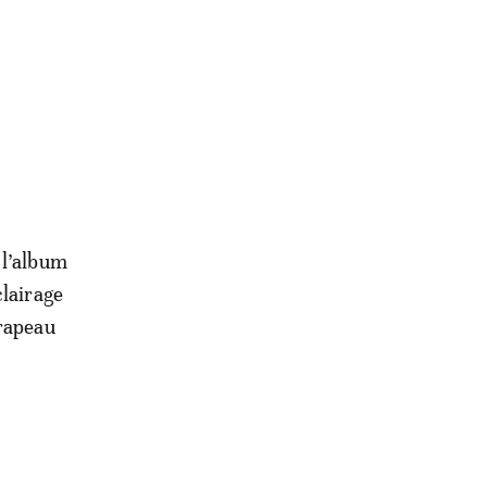
 l’album
clairage
drapeau