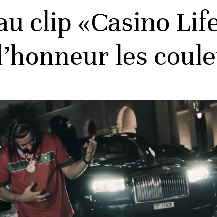
u clip «Casino Lif
’honneur les coul