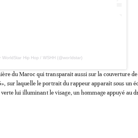
y WorldStar Hip Hop / WSHH (@worldstar)
ère du Maroc qui transparait aussi sur la couverture de
, sur laquelle le portrait du rappeur apparaît sous un é
e verte lui illuminant le visage, un hommage appuyé au 