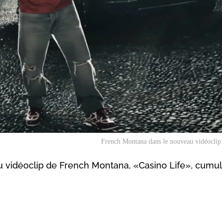
French Montana dans le nouveau vidéocli
eau vidéoclip de French Montana, «Casino Life», cumu