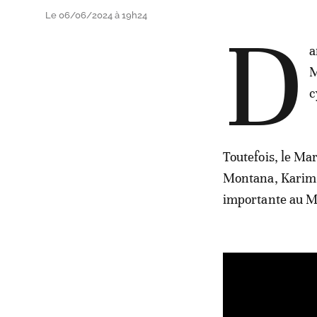
Le 06/06/2024 à 19h24
D
a
M
c
Toutefois, le Ma
Montana, Karim 
importante au M