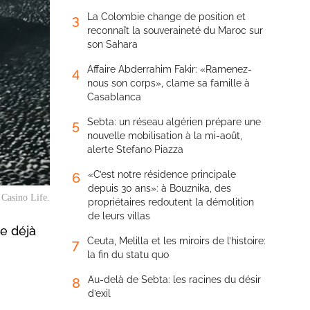
La Colombie change de position et
3
reconnaît la souveraineté du Maroc sur
son Sahara
Affaire Abderrahim Fakir: «Ramenez-
4
nous son corps», clame sa famille à
Casablanca
Sebta: un réseau algérien prépare une
5
nouvelle mobilisation à la mi-août,
alerte Stefano Piazza
«C’est notre résidence principale
6
depuis 30 ans»: à Bouznika, des
p
Casino Life
.
propriétaires redoutent la démolition
de leurs villas
le déjà
Ceuta, Melilla et les miroirs de l’histoire:
7
la fin du statu quo
Au-delà de Sebta: les racines du désir
8
d’exil