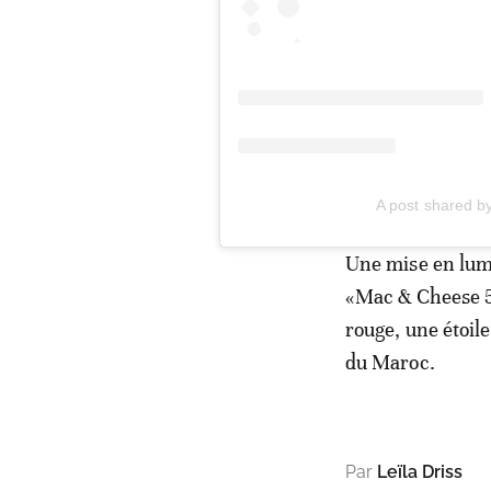
A post shared b
Une mise en lumi
«Mac & Cheese 5»
rouge, une étoil
du Maroc.
Par
Leïla Driss