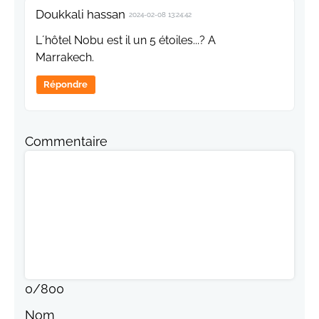
Doukkali hassan
2024-02-08 13:24:42
L´hôtel Nobu est il un 5 étoiles...? A
Marrakech.
Répondre
Commentaire
0
/
800
Nom