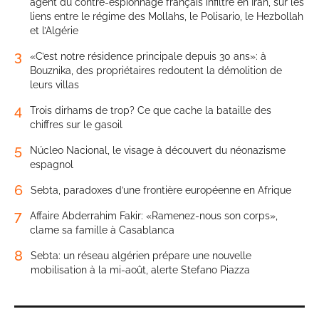
agent du contre-espionnage français infiltré en Iran, sur les
liens entre le régime des Mollahs, le Polisario, le Hezbollah
et l’Algérie
3
«C’est notre résidence principale depuis 30 ans»: à
Bouznika, des propriétaires redoutent la démolition de
leurs villas
4
Trois dirhams de trop? Ce que cache la bataille des
chiffres sur le gasoil
5
Núcleo Nacional, le visage à découvert du néonazisme
espagnol
6
Sebta, paradoxes d’une frontière européenne en Afrique
7
Affaire Abderrahim Fakir: «Ramenez-nous son corps»,
clame sa famille à Casablanca
8
Sebta: un réseau algérien prépare une nouvelle
mobilisation à la mi-août, alerte Stefano Piazza