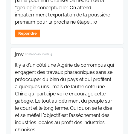
par là pour immortaliser ce fleuron de la
''géologie conceptuelle''. On attend
impatiemment l'exportation de la poussière
premium pour la prochaine étape... :0 .
Répondre
jmv
2026-06-10 10:06:15
Il y a d’un côté une Algérie de corrompus qui
engagent des travaux pharaoniques sans se
préoccuper du bien du pays et qui profitent
à quelques uns… mais de l’autre côté une
Chine qui participe voire encourage cette
gabegie. Le tout au détriment du peuple sur
le court et le long terme. Oui qu’on se le dise
et se méfie! L’objectif est l’assèchement des
industries locales au profit des industries
chinoises.