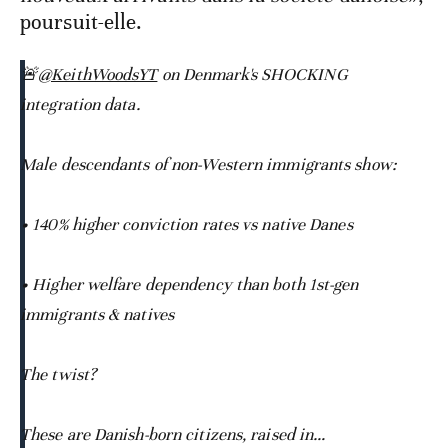
poursuit-elle.
🚨
@KeithWoodsYT
on Denmark's SHOCKING
integration data.
Male descendants of non-Western immigrants show:
• 140% higher conviction rates vs native Danes
• Higher welfare dependency than both 1st-gen
immigrants & natives
The twist?
These are Danish-born citizens, raised in…