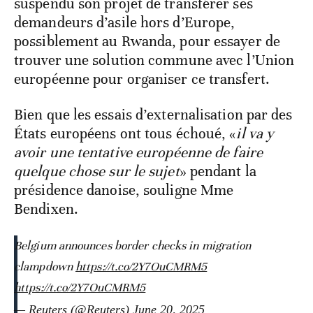
suspendu son projet de transférer ses
demandeurs d’asile hors d’Europe,
possiblement au Rwanda, pour essayer de
trouver une solution commune avec l’Union
européenne pour organiser ce transfert.
Bien que les essais d’externalisation par des
États européens ont tous échoué, «
il va y
avoir une tentative européenne de faire
quelque chose sur le sujet
» pendant la
présidence danoise, souligne Mme
Bendixen.
Belgium announces border checks in migration
clampdown
https://t.co/2Y7OuCMRM5
https://t.co/2Y7OuCMRM5
— Reuters (@Reuters)
June 20, 2025