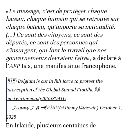
«
Le message, c’est de protéger chaque
bateau, chaque humain qui se retrouve sur
chaque bateau, qu’importe sa nationalité.
(...) Ce sont des citoyens, ce sont des
députés, ce sont des personnes qui
s’insurgent, qui font le travail que nos
gouvernements devraient faire
», a déclaré à
l’
AFP
Isis, une manifestante francophone.
🇧🇪 Belgium is out in full force to protest the
interception of the Global Sumud Flotilla. 🙌
pic.twitter.com/y6I8u80AIU
— 𝓙𝓲𝓶𝓶𝔂 𝓙 🫒🗝️🇵🇸 (@JimmyJ4thewin)
October 1,
2025
En Irlande, plusieurs centaines de