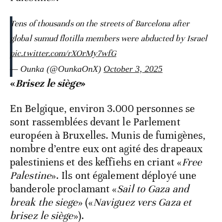
Tens of thousands on the streets of Barcelona after
global sumud flotilla members were abducted by Israel
pic.twitter.com/rXOrMy7wfG
— Ounka (@OunkaOnX)
October 3, 2025
«
Brisez le siège
»
En Belgique, environ 3.000 personnes se
sont rassemblées devant le Parlement
européen à Bruxelles. Munis de fumigènes,
nombre d’entre eux ont agité des drapeaux
palestiniens et des keffiehs en criant «
Free
Palestine
». Ils ont également déployé une
banderole proclamant «
Sail to Gaza and
break the siege
» («
Naviguez vers Gaza et
brisez le siège
»).