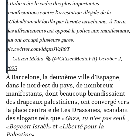
L'Italie a été le cadre des plus importantes
manifestations contre l'arrestation illégale de la
#GlobalSumudFlotilla
par l'armée israélienne. À Turin,
des affrontements ont opposé la police aux manifestants,
qui ont occupé plusieurs gares.
pic.twitter.com/ldqmJVgR9T
— Citizen Média 🗞️ (@CitizenMediaFR)
October 2,
2025
À Barcelone, la deuxième ville d’Espagne,
dans le nord-est du pays, de nombreux
manifestants, dont beaucoup brandissaient
des drapeaux palestiniens, ont convergé vers
la place centrale de Les Drassanes, scandant
des slogans tels que «
Gaza, tu n’es pas seul
»,
«
Boycott Israël
» et «
Liberté pour la
Palestine
».