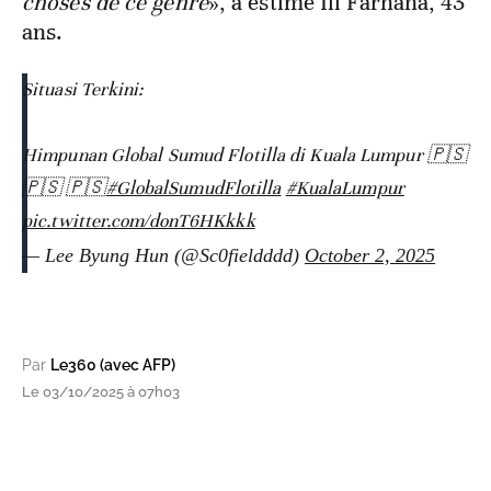
choses de ce genre
», a estimé Ili Farhana, 43
ans.
Situasi Terkini:
Himpunan Global Sumud Flotilla di Kuala Lumpur 🇵🇸
🇵🇸 🇵🇸
#GlobalSumudFlotilla
#KualaLumpur
pic.twitter.com/donT6HKkkk
— Lee Byung Hun (@Sc0fieldddd)
October 2, 2025
Par
Le360 (avec AFP)
Le 03/10/2025 à 07h03