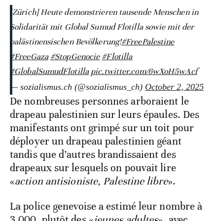
[Zürich] Heute demonstrieren tausende Menschen in
Solidarität mit Global Sumud Flotilla sowie mit der
palästinensischen Bevölkerung!
#FreePalestine
#FreeGaza
#StopGenocie
#Flotilla
#GlobalSumudFlotilla
pic.twitter.com/6wXoH5wAcf
— sozialismus.ch (@sozialismus_ch)
October 2, 2025
De nombreuses personnes arboraient le
drapeau palestinien sur leurs épaules. Des
manifestants ont grimpé sur un toit pour
déployer un drapeau palestinien géant
tandis que d’autres brandissaient des
drapeaux sur lesquels on pouvait lire
«
action antisioniste, Palestine libre
».
La police genevoise a estimé leur nombre à
3.000, plutôt des «
jeunes adultes
», avec