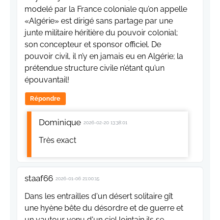
modelé par la France coloniale qu’on appelle
«Algérie» est dirigé sans partage par une
junte militaire héritière du pouvoir colonial;
son concepteur et sponsor officiel. De
pouvoir civil, il n’y en jamais eu en Algérie; la
prétendue structure civile n’étant qu’un
épouvantail!
Répondre
Dominique
2026-02-20 13:38:01
Très exact
staaf66
2026-01-06 21:00:15
Dans les entrailles d'un désert solitaire gît
une hyène bête du désordre et de guerre et
un vautour venu d'un ciel lointain ils se