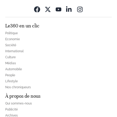
Opens in new wi
Le360 en un clic
Politique
Economie
Société
International
Culture
Médias
Automobile
People
Lifestyle
Nos chroniqueurs
À propos de nous
Qui sommes-nous
Publicité
Archives