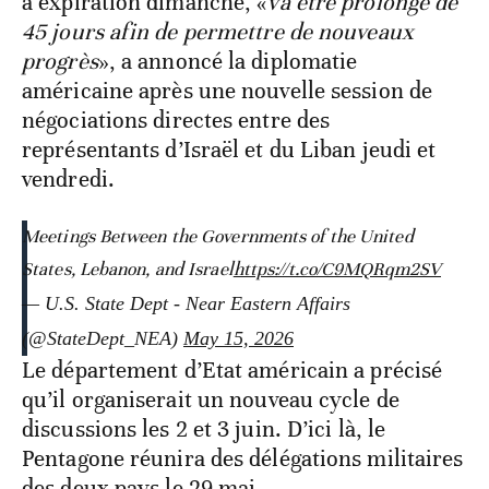
à expiration dimanche, «
va être prolongé de
45 jours afin de permettre de nouveaux
progrès
», a annoncé la diplomatie
américaine après une nouvelle session de
négociations directes entre des
représentants d’Israël et du Liban jeudi et
vendredi.
Meetings Between the Governments of the United
States, Lebanon, and Israel
https://t.co/C9MQRqm2SV
— U.S. State Dept - Near Eastern Affairs
(@StateDept_NEA)
May 15, 2026
Le département d’Etat américain a précisé
qu’il organiserait un nouveau cycle de
discussions les 2 et 3 juin. D’ici là, le
Pentagone réunira des délégations militaires
des deux pays le 29 mai.