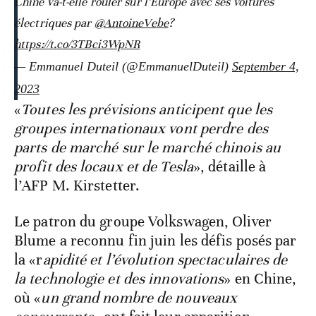
Chine va-t-elle rouler sur l’Europe avec ses voitures
électriques par
@AntoineVebe
?
https://t.co/3TBci3WpNR
— Emmanuel Duteil (@EmmanuelDuteil)
September 4,
2023
«
Toutes les prévisions anticipent que les
groupes internationaux vont perdre des
parts de marché sur le marché chinois au
profit des locaux et de Tesla
», détaille à
l’AFP M. Kirstetter.
Le patron du groupe Volkswagen, Oliver
Blume a reconnu fin juin les défis posés par
la «r
apidité et l’évolution spectaculaires de
la technologie et des innovations
» en Chine,
où «
un grand nombre de nouveaux