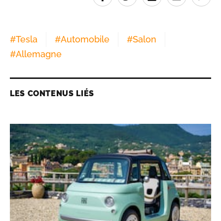
#
Tesla
#
Automobile
#
Salon
#
Allemagne
LES CONTENUS LIÉS