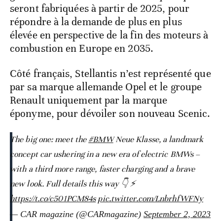
seront fabriquées à partir de 2025, pour
répondre à la demande de plus en plus
élevée en perspective de la fin des moteurs à
combustion en Europe en 2035.
Côté français, Stellantis n’est représenté que
par sa marque allemande Opel et le groupe
Renault uniquement par la marque
éponyme, pour dévoiler son nouveau Scenic.
The big one: meet the
#BMW
Neue Klasse, a landmark
concept car ushering in a new era of electric BMWs –
with a third more range, faster charging and a brave
new look. Full details this way 👇 ⚡️
https://t.co/c501PCM84s
pic.twitter.com/LnbrhfWFNy
— CAR magazine (@CARmagazine)
September 2, 2023