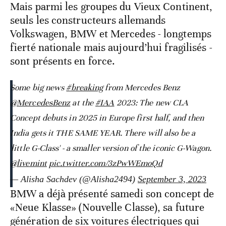
Mais parmi les groupes du Vieux Continent,
seuls les constructeurs allemands
Volkswagen, BMW et Mercedes - longtemps
fierté nationale mais aujourd’hui fragilisés -
sont présents en force.
Some big news
#breaking
from Mercedes Benz
@MercedesBenz
at the
#IAA
2023: The new CLA
Concept debuts in 2025 in Europe first half, and then
India gets it THE SAME YEAR. There will also be a
'little G-Class' - a smaller version of the iconic G-Wagon.
@livemint
pic.twitter.com/3zPwWEmoQd
— Alisha Sachdev (@Alisha2494)
September 3, 2023
BMW a déjà présenté samedi son concept de
«Neue Klasse» (Nouvelle Classe), sa future
génération de six voitures électriques qui