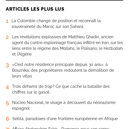
ARTICLES LES PLUS LUS
1
La Colombie change de position et reconnaît la
souveraineté du Maroc sur son Sahara
2
Les révélations explosives de Matthieu Ghadiri, ancien
agent du contre-espionnage français infiltré en Iran, sur les
liens entre le régime des Mollahs, le Polisario, le Hezbollah
et l’Algérie
3
«C’est notre résidence principale depuis 30 ans»: à
Bouznika, des propriétaires redoutent la démolition de
leurs villas
4
Trois dirhams de trop? Ce que cache la bataille des
chiffres sur le gasoil
5
Núcleo Nacional, le visage à découvert du néonazisme
espagnol
6
Sebta, paradoxes d’une frontière européenne en Afrique
7
Affaire Abderrahim Fakir: «Ramenez-nous son corps»,