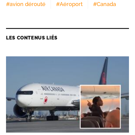
#
avion dérouté
#
Aéroport
#
Canada
LES CONTENUS LIÉS