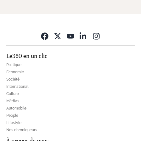
Opens in new wi
Le360 en un clic
Politique
Economie
Société
International
Culture
Médias
Automobile
People
Lifestyle
Nos chroniqueurs
À propos de nous