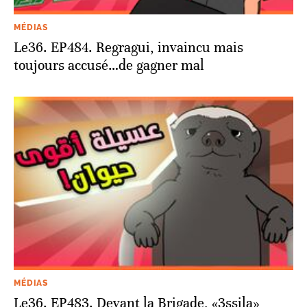
MÉDIAS
Le36. EP484. Regragui, invaincu mais
toujours accusé…de gagner mal
MÉDIAS
Le36. EP483. Devant la Brigade, «3ssila»