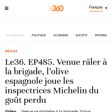
Français
▾
Actuellement
POLITIQUE
ECONOMIE
SOCIÉTÉ
INTERNATIO
MÉDIAS
Le36. EP485. Venue râler à
la brigade, l’olive
espagnole joue les
inspectrices Michelin du
goût perdu
Vidéo
Venue se plaindre à la brigade, l’olive