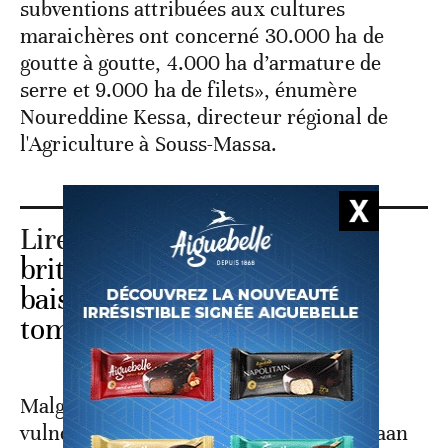
subventions attribuées aux cultures
maraichères ont concerné 30.000 ha de
goutte à goutte, 4.000 ha d’armature de
serre et 9.000 ha de filets», énumère
Noureddine Kessa, directeur régional de
l'Agriculture à Souss-Massa.
Lire aussi :
Le marché
britannique impacté par la
baisse des exportations des
tomates marocaines
Malgré tout, la filière semble être
vulnérable à la lecture du rapport de Maan