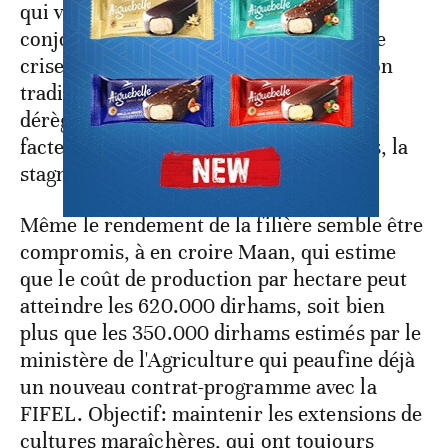
qui voit dans la récente hausse
conjoncturelle du prix de la tomate, une
crise structurelle. Schéma de production
traditionnel, développement retardé,
dérèglement climatique… Beaucoup de
facteurs expliquent, selon ces analystes, la
stagnation de la production nationale.
Même le rendement de la filière semble être
compromis, à en croire Maan, qui estime
que le coût de production par hectare peut
atteindre les 620.000 dirhams, soit bien
plus que les 350.000 dirhams estimés par le
ministère de l'Agriculture qui peaufine déjà
un nouveau contrat-programme avec la
FIFEL. Objectif: maintenir les extensions de
cultures maraîchères, qui ont toujours