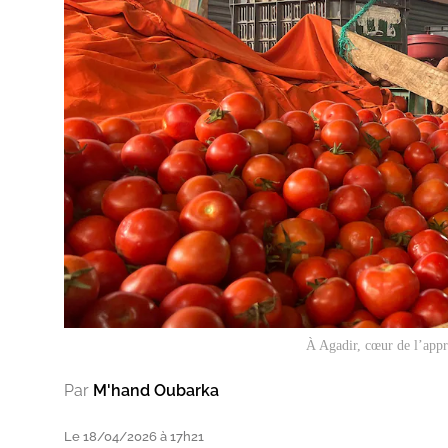
À Agadir, cœur de l’appro
Par
M'hand Oubarka
Le 18/04/2026 à 17h21