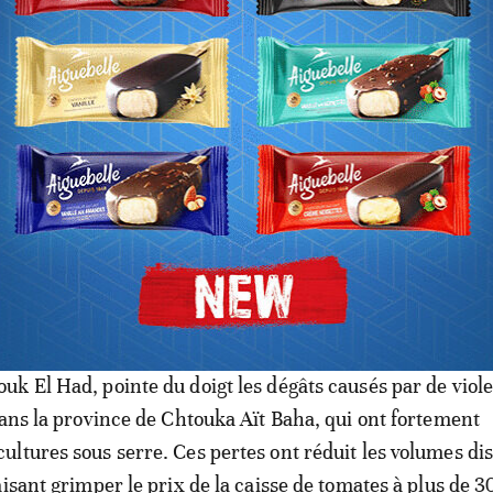
s conjoncturels aggravent la situation. Mohamed Raiss,
k El Had, pointe du doigt les dégâts causés par de viol
dans la province de Chtouka Aït Baha, qui ont fortement
ltures sous serre. Ces pertes ont réduit les volumes di
aisant grimper le prix de la caisse de tomates à plus de 3