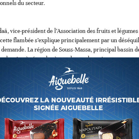
ionnels du secteur.
â, vice-président de l’Association des fruits et légumes
 cette flambée s’explique principalement par un déséqui
 la demande. La région de Souss-Massa, principal bassin d
nal, peine à répondre à une demande croissante, accen
ûts de transport liée à l’augmentation des prix des carbu
ession accrue sur les producteurs et une répercussion di
nsommation.