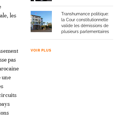
e
Transhumance politique:
le, les
la Cour constitutionnelle
valide les démissions de
plusieurs parlementaires
issement
VOIR PLUS
sse pas
arocaine
e une
es
circuits
 pays
ions