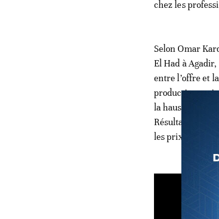
chez les profess
Selon Omar Karda
El Had à Agadir,
entre l’offre et
production natio
la hausse des co
Résultat: une pr
les prix à la co