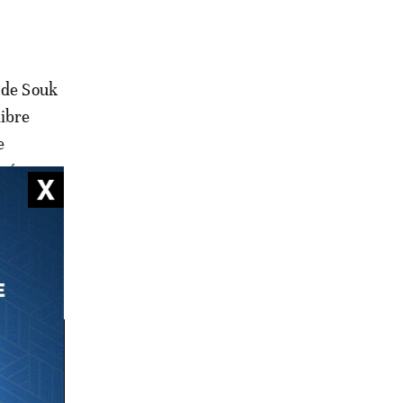
 de Souk
libre
e
tuée par
rants.
recte sur