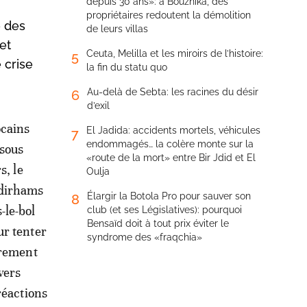
depuis 30 ans»: à Bouznika, des
propriétaires redoutent la démolition
e des
de leurs villas
et
Ceuta, Melilla et les miroirs de l’histoire:
5
 crise
la fin du statu quo
Au-delà de Sebta: les racines du désir
6
d’exil
ocains
El Jadida: accidents mortels, véhicules
7
endommagés… la colère monte sur la
 sous
«route de la mort» entre Bir Jdid et El
s, le
Oulja
 dirhams
Élargir la Botola Pro pour sauver son
8
-le-bol
club (et ses Législatives): pourquoi
Bensaïd doit à tout prix éviter le
ur tenter
syndrome des «fraqchia»
irement
vers
réactions