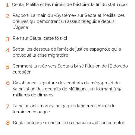
1
Ceuta, Melilla et les miroirs de l’histoire: la fin du statu quo
2
Rapport. La main du «Système» sur Sebta et Melilla: ces
preuves qui démontrent un assaut téléguidé depuis
l’Algérie
3
Rien sur Ceuta, cette fois-ci
4
Sebta: les dessous de l’arrêt de justice espagnole qui a
provoqué la crise migratoire
5
Comment la ruée vers Sebta a brisé l’illusion de l’Eldorado
européen
6
Casablanca: signature des contrats du mégaprojet de
valorisation des déchets de Médiouna, un tournant à 15
milliards de dirhams
7
La haine anti-marocaine gagne dangereusement du
terrain en Espagne
8
Ceuta: autopsie d’une crise où chacun avait son complot