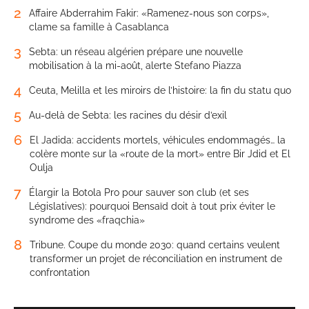
2
Affaire Abderrahim Fakir: «Ramenez-nous son corps»,
clame sa famille à Casablanca
3
Sebta: un réseau algérien prépare une nouvelle
mobilisation à la mi-août, alerte Stefano Piazza
4
Ceuta, Melilla et les miroirs de l’histoire: la fin du statu quo
5
Au-delà de Sebta: les racines du désir d’exil
6
El Jadida: accidents mortels, véhicules endommagés… la
colère monte sur la «route de la mort» entre Bir Jdid et El
Oulja
7
Élargir la Botola Pro pour sauver son club (et ses
Législatives): pourquoi Bensaïd doit à tout prix éviter le
syndrome des «fraqchia»
8
Tribune. Coupe du monde 2030: quand certains veulent
transformer un projet de réconciliation en instrument de
confrontation