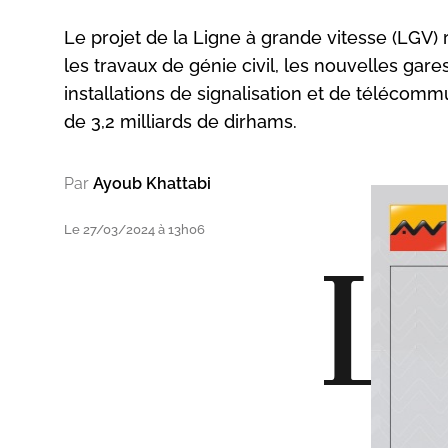
Le projet de la Ligne à grande vitesse (LGV) 
les travaux de génie civil, les nouvelles ga
installations de signalisation et de télécomm
de 3,2 milliards de dirhams.
Par
Ayoub Khattabi
Le 27/03/2024 à 13h06
L
a m
LGV
ent
lig
doc