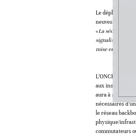
Le déploiement d
neuves qu’existan
«
La sécurité dev
signalisation et 
mise en œuvre se
L’ONCF a opté po
aux installation
aura à sa charge 
nécessaires d’u
le réseau backb
physique/infrastr
commutateurs ou