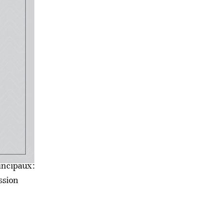
s tant
tation.
 de
e cette
n.
 relatif
onnaire
ce
rincipaux:
ssion