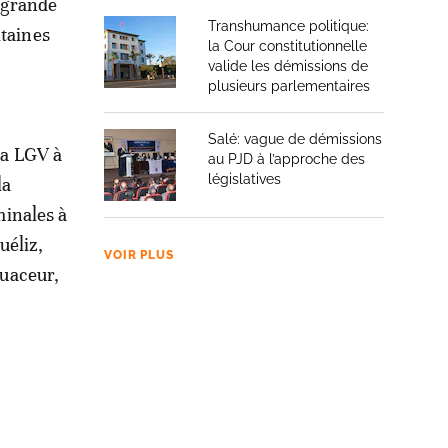
̀ grande
Transhumance politique:
itaines
la Cour constitutionnelle
valide les démissions de
plusieurs parlementaires
Salé: vague de démissions
la LGV à
au PJD à l’approche des
législatives
la
minales à
éliz,
VOIR PLUS
uaceur,