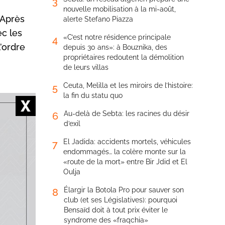
3
nouvelle mobilisation à la mi-août,
 Après
alerte Stefano Piazza
ec les
«C’est notre résidence principale
4
’ordre
depuis 30 ans»: à Bouznika, des
propriétaires redoutent la démolition
de leurs villas
Ceuta, Melilla et les miroirs de l’histoire:
5
la fin du statu quo
Au-delà de Sebta: les racines du désir
6
d’exil
u projet
El Jadida: accidents mortels, véhicules
7
endommagés… la colère monte sur la
e vitesse
«route de la mort» entre Bir Jdid et El
sur la
Oulja
ans un
Élargir la Botola Pro pour sauver son
8
club (et ses Législatives): pourquoi
Bensaïd doit à tout prix éviter le
syndrome des «fraqchia»