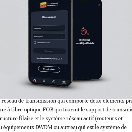
u système de signalisation s’étendra sur des installation
tes, avec une attention particulière aux lignes en exploi
ra être maintenue durant les travaux sur les installations
de télécommunications en exploitation, et la complexité d
ra accentuée par les contraintes de sécurité
», insiste-t-o
ur un dialogue compétitif pour la réalisation du chantier
s de signalisation et de télécommunications. Le soumissi
la fourniture, le déploiement, les essais et mise en servi
n réseau de transmission qui comporte deux éléments p
one à fibre optique FOB qui fournit le support de transmi
ucture filaire et le système réseau actif (routeurs et
 équipements DWDM ou autres) qui est le système de