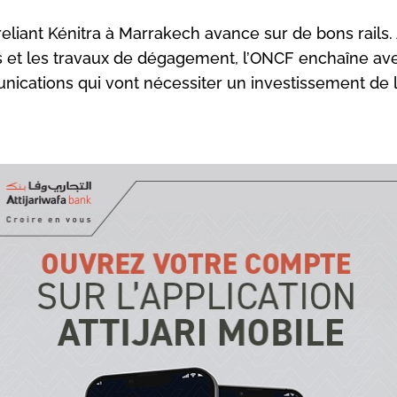
reliant Kénitra à Marrakech avance sur de bons rails.
res et les travaux de dégagement, l’ONCF enchaîne av
unications qui vont nécessiter un investissement de l
ise en œuvre du système de signalisation dans le cadre d
 Kénitra-Marrakech englobera la nouvelle ligne à grand
re Kénitra et Marrakech, ainsi que les zones terminales 
ne classique et ligne à grande vitesse, souligne l’ONCF d
ument accompagnant l’appel d’offres.