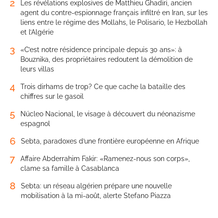
2
Les révélations explosives de Matthieu Ghadiri, ancien
agent du contre-espionnage français infiltré en Iran, sur les
liens entre le régime des Mollahs, le Polisario, le Hezbollah
et l’Algérie
3
«C’est notre résidence principale depuis 30 ans»: à
Bouznika, des propriétaires redoutent la démolition de
leurs villas
4
Trois dirhams de trop? Ce que cache la bataille des
chiffres sur le gasoil
5
Núcleo Nacional, le visage à découvert du néonazisme
espagnol
6
Sebta, paradoxes d’une frontière européenne en Afrique
7
Affaire Abderrahim Fakir: «Ramenez-nous son corps»,
clame sa famille à Casablanca
8
Sebta: un réseau algérien prépare une nouvelle
mobilisation à la mi-août, alerte Stefano Piazza