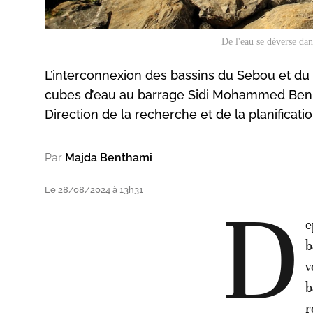
De l'eau se déverse d
L’interconnexion des bassins du Sebou et du
cubes d’eau au barrage Sidi Mohammed Ben A
Direction de la recherche et de la planificatio
Par
Majda Benthami
Le 28/08/2024 à 13h31
D
e
b
v
b
r