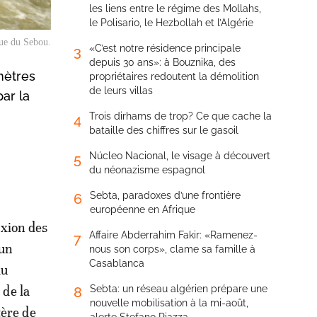
les liens entre le régime des Mollahs,
le Polisario, le Hezbollah et l’Algérie
que du Sebou.
«C’est notre résidence principale
3
depuis 30 ans»: à Bouznika, des
mètres
propriétaires redoutent la démolition
de leurs villas
ar la
Trois dirhams de trop? Ce que cache la
4
bataille des chiffres sur le gasoil
Núcleo Nacional, le visage à découvert
5
du néonazisme espagnol
Sebta, paradoxes d’une frontière
6
européenne en Afrique
exion des
Affaire Abderrahim Fakir: «Ramenez-
7
 un
nous son corps», clame sa famille à
Casablanca
au
 de la
Sebta: un réseau algérien prépare une
8
nouvelle mobilisation à la mi-août,
tère de