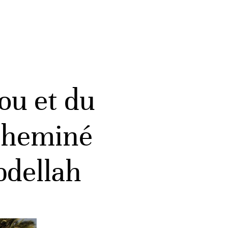
ou et du
acheminé
dellah