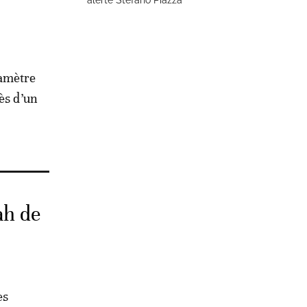
alerte Stefano Piazza
iamètre
ès d’un
ah de
es