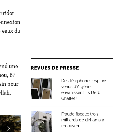
orridor
connexion
es eaux du
rend une
REVUES DE PRESSE
bou, 67
Des téléphones espions
sin pour
venus d’Algérie
llah.
envahissent-ils Derb
Ghallef?
Fraude fiscale: trois
milliards de dirhams à
recouvrer