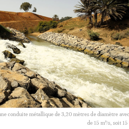
3
/
4
 une conduite métallique de 3,20 mètres de diamètre avec
de 15 m³/s, soit 15