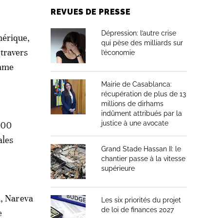
REVUES DE PRESSE
Dépression: l’autre crise
mérique,
qui pèse des milliards sur
 travers
l’économie
amme
Mairie de Casablanca:
récupération de plus de 13
millions de dirhams
indûment attribués par la
justice à une avocate
.000
ales
Grand Stade Hassan II: le
chantier passe à la vitesse
supérieure
m, Nareva
Les six priorités du projet
de loi de finances 2027
e