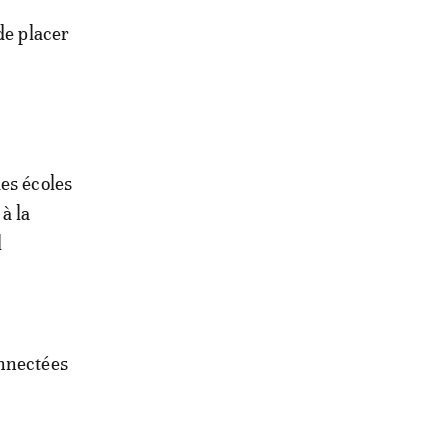
de placer
es écoles
à la
l
onnectées