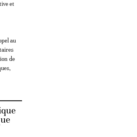
tive et
ppel au
taires
tion de
ques,
ique
que