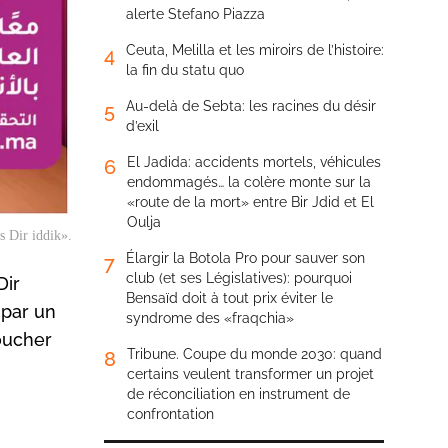
alerte Stefano Piazza
Ceuta, Melilla et les miroirs de l’histoire:
4
la fin du statu quo
Au-delà de Sebta: les racines du désir
5
d’exil
El Jadida: accidents mortels, véhicules
6
endommagés… la colère monte sur la
«route de la mort» entre Bir Jdid et El
Oulja
s Dir iddik».
Élargir la Botola Pro pour sauver son
7
club (et ses Législatives): pourquoi
Dir
Bensaïd doit à tout prix éviter le
 par un
syndrome des «fraqchia»
toucher
Tribune. Coupe du monde 2030: quand
8
certains veulent transformer un projet
de réconciliation en instrument de
confrontation