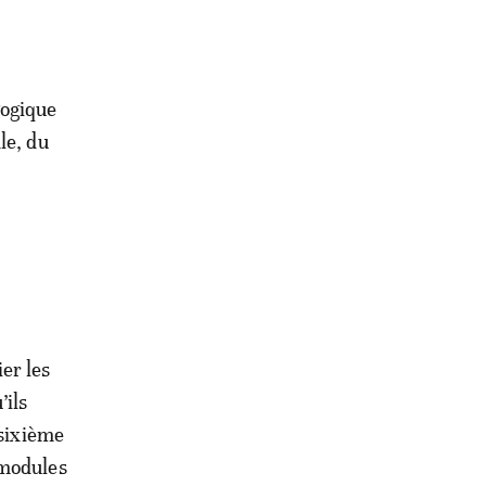
gogique
le, du
er les
’ils
 sixième
 modules