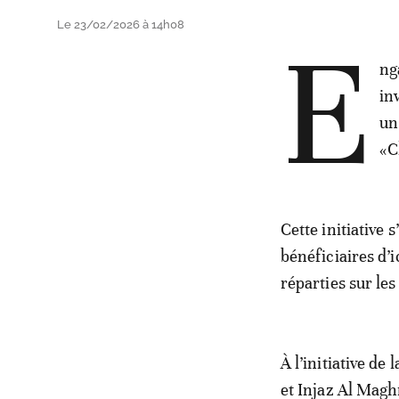
Le 23/02/2026 à 14h08
E
ng
in
un
«C
Cette initiative 
bénéficiaires d’
réparties sur le
À l’initiative d
et Injaz Al Magh