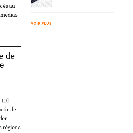
ccès au
timédias
VOIR PLUS
e de
le
 110
rtir de
der
s régions