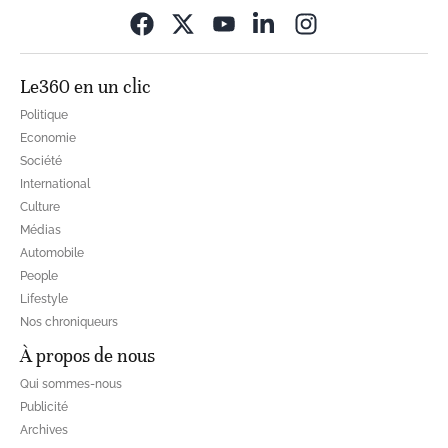
Opens in new wi
Le360 en un clic
Politique
Economie
Société
International
Culture
Médias
Automobile
People
Lifestyle
Nos chroniqueurs
À propos de nous
Qui sommes-nous
Publicité
Archives