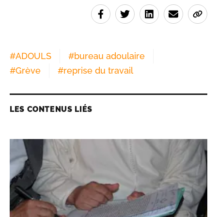
#
ADOULS
#
bureau adoulaire
#
Grève
#
reprise du travail
LES CONTENUS LIÉS