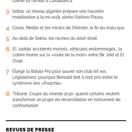
clame sa famille à Casablanca
3
Sebta: un réseau algérien prépare une nouvelle
mobilisation à la mi-août, alerte Stefano Piazza
4
Ceuta, Melilla et les miroirs de l’histoire: la fin du statu quo
5
Au-delà de Sebta: les racines du désir d’exil
6
El Jadida: accidents mortels, véhicules endommagés… la
colère monte sur la «route de la mort» entre Bir Jdid et El
Oulja
7
Élargir la Botola Pro pour sauver son club (et ses
Législatives): pourquoi Bensaïd doit à tout prix éviter le
syndrome des «fraqchia»
8
Tribune. Coupe du monde 2030: quand certains veulent
transformer un projet de réconciliation en instrument de
confrontation
REVUES DE PRESSE