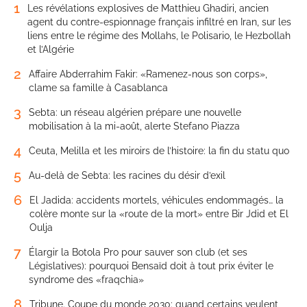
1
Les révélations explosives de Matthieu Ghadiri, ancien
agent du contre-espionnage français infiltré en Iran, sur les
liens entre le régime des Mollahs, le Polisario, le Hezbollah
et l’Algérie
2
Affaire Abderrahim Fakir: «Ramenez-nous son corps»,
clame sa famille à Casablanca
3
Sebta: un réseau algérien prépare une nouvelle
mobilisation à la mi-août, alerte Stefano Piazza
4
Ceuta, Melilla et les miroirs de l’histoire: la fin du statu quo
5
Au-delà de Sebta: les racines du désir d’exil
6
El Jadida: accidents mortels, véhicules endommagés… la
colère monte sur la «route de la mort» entre Bir Jdid et El
Oulja
7
Élargir la Botola Pro pour sauver son club (et ses
Législatives): pourquoi Bensaïd doit à tout prix éviter le
syndrome des «fraqchia»
8
Tribune. Coupe du monde 2030: quand certains veulent